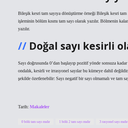
Bileşik kesri tam sayıya dönüştürme örneği Bileşik kesri ta
işleminin bölüm kısmı tam sayı olarak yazılır. Bölmenin kala
yazılır.
Doğal sayı kesirli ol
Sayı doğrusunda 0’dan başlayıp pozitif yönde sonsuza kadar t
ondalık, kesirli ve irrasyonel sayılar bu kümeye dahil değildir
şekilde özetlenebilir: Sayı negatif bir sayı olmamalı ve tam sa
Tarih:
Makaleler
0 bölü tam sayı mıdır
1 bölü 2 tam sayı mıdır
3 rasyonel sayı mıdır