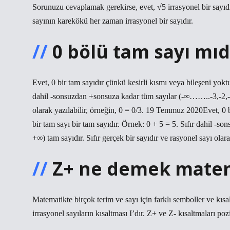
Sorunuzu cevaplamak gerekirse, evet, √5 irrasyonel bir sayıd
sayının karekökü her zaman irrasyonel bir sayıdır.
0 bölü tam sayı mıd
Evet, 0 bir tam sayıdır çünkü kesirli kısmı veya bileşeni yoktur
dahil -sonsuzdan +sonsuza kadar tüm sayılar (-∞……..-3,-2,-1
olarak yazılabilir, örneğin, 0 = 0/3. 19 Temmuz 2020Evet, 0 bi
bir tam sayı bir tam sayıdır. Örnek: 0 + 5 = 5. Sıfır dahil
+∞) tam sayıdır. Sıfır gerçek bir sayıdır ve rasyonel sayı olara
Z+ ne demek mate
Matematikte birçok terim ve sayı için farklı semboller ve kısa
irrasyonel sayıların kısaltması I’dır. Z+ ve Z- kısaltmaları pozit