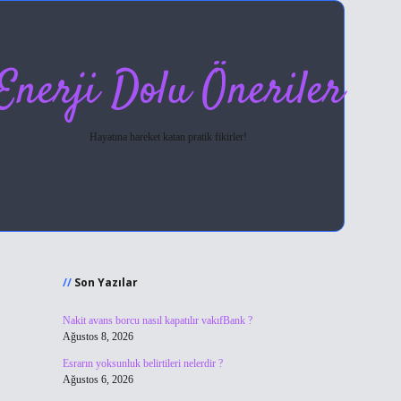
Enerji Dolu Öneriler
Hayatına hareket katan pratik fikirler!
Sidebar
hiltonbet giriş
Son Yazılar
Nakit avans borcu nasıl kapatılır vakıfBank ?
Ağustos 8, 2026
Esrarın yoksunluk belirtileri nelerdir ?
Ağustos 6, 2026