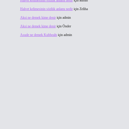
Halvet kelimesinin sözlük anlamı nedir
için
admin
Halvet kelimesinin sözlük anlamı nedir
için
Zeliha
Aksi ne demek kime denir
için
admin
Aksi ne demek kime denir
için
Önder
Asude ne demek Kubbealtı
için
admin