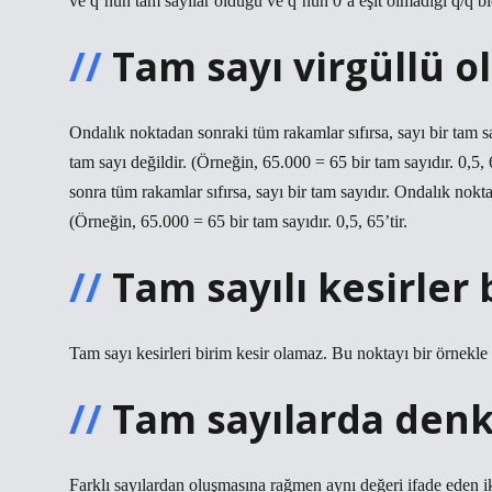
ve q’nun tam sayılar olduğu ve q’nun 0’a eşit olmadığı q/q bi
Tam sayı virgüllü ol
Ondalık noktadan sonraki tüm rakamlar sıfırsa, sayı bir tam sa
tam sayı değildir. (Örneğin, 65.000 = 65 bir tam sayıdır. 0,
sonra tüm rakamlar sıfırsa, sayı bir tam sayıdır. Ondalık nokta
(Örneğin, 65.000 = 65 bir tam sayıdır. 0,5, 65’tir.
Tam sayılı kesirler
Tam sayı kesirleri birim kesir olamaz. Bu noktayı bir örnekle
Tam sayılarda denk
Farklı sayılardan oluşmasına rağmen aynı değeri ifade eden iki