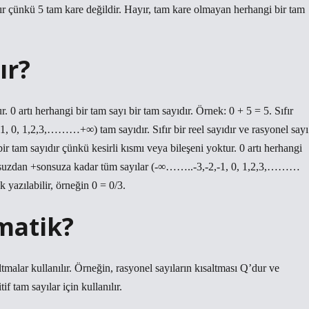
ır çünkü 5 tam kare değildir. Hayır, tam kare olmayan herhangi bir tam
ır?
. 0 artı herhangi bir tam sayı bir tam sayıdır. Örnek: 0 + 5 = 5. Sıfır
, 0, 1,2,3,………+∞) tam sayıdır. Sıfır bir reel sayıdır ve rasyonel sayı
r tam sayıdır çünkü kesirli kısmı veya bileşeni yoktur. 0 artı herhangi
 -sonsuzdan +sonsuza kadar tüm sayılar (-∞……..-3,-2,-1, 0, 1,2,3,………
k yazılabilir, örneğin 0 = 0/3.
matik?
ltmalar kullanılır. Örneğin, rasyonel sayıların kısaltması Q’dur ve
if tam sayılar için kullanılır.