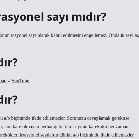
rasyonel sayı mıdır?
sı onun rasyonel sayı olarak kabul edilmesini engellemez. Ondalık sayılar
dır?
patı – YouTube.
dır?
nkü a/b biçiminde ifade edilemezler. Sorunuzu cevaplamak gerekirse,
ayır, tam kare olmayan herhangi bir tam sayının karekökü her zaman
arekökleri irrasyonel sayılardır çünkü a/b biçiminde ifade edilemezler.