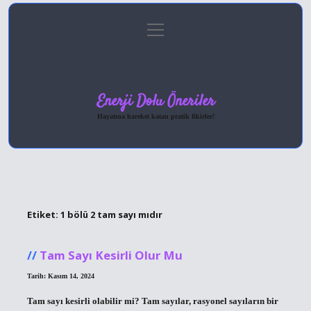
menüyü
Anasayfa
Gizlilik Politikası
Yasal Uyarı
aç
Hakkımızda
Enerji Dolu Öneriler
Hayatına hareket katan pratik fikirler!
Etiket:
1 bölü 2 tam sayı mıdır
Tam Sayı Kesirli Olur Mu
Tarih: Kasım 14, 2024
Tam sayı kesirli olabilir mi? Tam sayılar, rasyonel sayıların bir