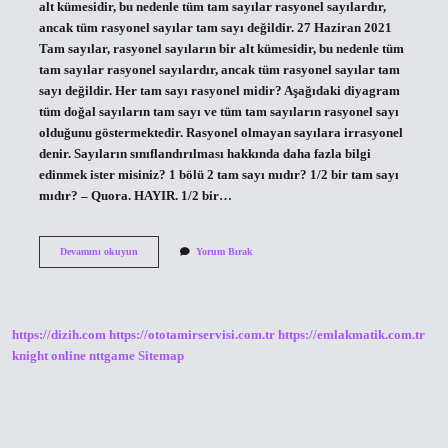
alt kümesidir, bu nedenle tüm tam sayılar rasyonel sayılardır,
ancak tüm rasyonel sayılar tam sayı değildir. 27 Haziran 2021
Tam sayılar, rasyonel sayıların bir alt kümesidir, bu nedenle tüm
tam sayılar rasyonel sayılardır, ancak tüm rasyonel sayılar tam
sayı değildir. Her tam sayı rasyonel midir? Aşağıdaki diyagram
tüm doğal sayıların tam sayı ve tüm tam sayıların rasyonel sayı
olduğunu göstermektedir. Rasyonel olmayan sayılara irrasyonel
denir. Sayıların sınıflandırılması hakkında daha fazla bilgi
edinmek ister misiniz? 1 bölü 2 tam sayı mıdır? 1/2 bir tam sayı
mıdır? – Quora. HAYIR. 1/2 bir…
Tam
Devamını okuyun
Yorum Bırak
Sayı
Kesirli
Olur
Mu
https://dizih.com
https://ototamirservisi.com.tr
https://emlakmatik.com.tr
knight online
nttgame
Sitemap