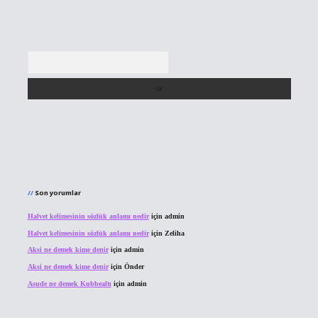
Arama
Son yorumlar
Halvet kelimesinin sözlük anlamı nedir
için
admin
Halvet kelimesinin sözlük anlamı nedir
için
Zeliha
Aksi ne demek kime denir
için
admin
Aksi ne demek kime denir
için
Önder
Asude ne demek Kubbealtı
için
admin