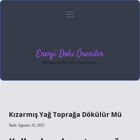
menüyü
Anasayfa
Gizlilik Politikası
Yasal Uyarı
aç
Hakkımızda
Enerji Dolu Öneriler
Hayatına hareket katan pratik fikirler!
Kızarmış Yağ Toprağa Dökülür Mü
Tarih: Ağustos 23, 2025