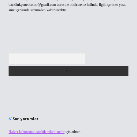
backlinkpanelicomtr@gmail.com
adresine bildirmeniz halinde, ilgili içerikler yasal
süre içerisinde sitemizden kaldırılacaktır.
Arama
Son yorumlar
Halvet kelimesinin sözlük anlamı nedir
için
admin