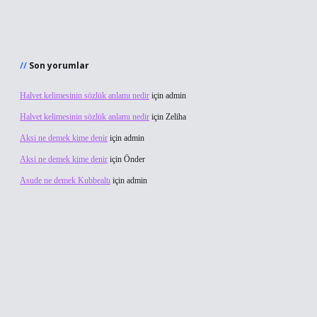
Son yorumlar
Halvet kelimesinin sözlük anlamı nedir
için
admin
Halvet kelimesinin sözlük anlamı nedir
için
Zeliha
Aksi ne demek kime denir
için
admin
Aksi ne demek kime denir
için
Önder
Asude ne demek Kubbealtı
için
admin