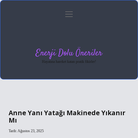
menüyü
Anasayfa
Gizlilik Politikası
Yasal Uyarı
aç
Hakkımızda
Enerji Dolu Öneriler
Hayatına hareket katan pratik fikirler!
Anne Yanı Yatağı Makinede Yıkanır
Mı
Tarih: Ağustos 23, 2025