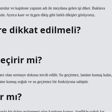
urulur ve kapitone yapının adı ile meydana gelen işi diker. Baklava
lır. Ayrıca kare ve üçgen dikiş gibi farklı dikişler görüyoruz.
e dikkat edilmeli?
eçirir mi?
mez olan sermaye dokusu tercih edilir. Su geçirmez, lamine kumaş kalın,
amine kumaş soğuk ve su geçirmez bir fonksiyona sahiptir.
r mı?
sında bir dolgu malzemesi olan kapitone kumaş, özellikle soğuk kış