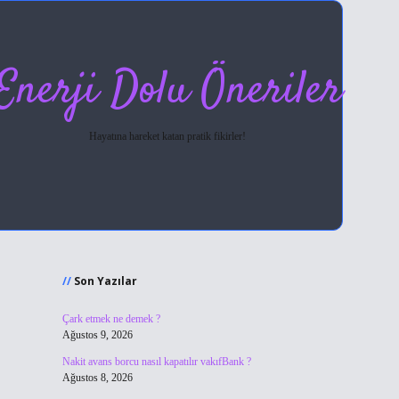
Enerji Dolu Öneriler
Hayatına hareket katan pratik fikirler!
Sidebar
hiltonbet giriş
Son Yazılar
Çark etmek ne demek ?
Ağustos 9, 2026
Nakit avans borcu nasıl kapatılır vakıfBank ?
Ağustos 8, 2026