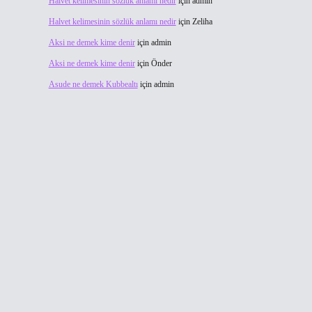
Halvet kelimesinin sözlük anlamı nedir
için
admin
Halvet kelimesinin sözlük anlamı nedir
için
Zeliha
Aksi ne demek kime denir
için
admin
Aksi ne demek kime denir
için
Önder
Asude ne demek Kubbealtı
için
admin