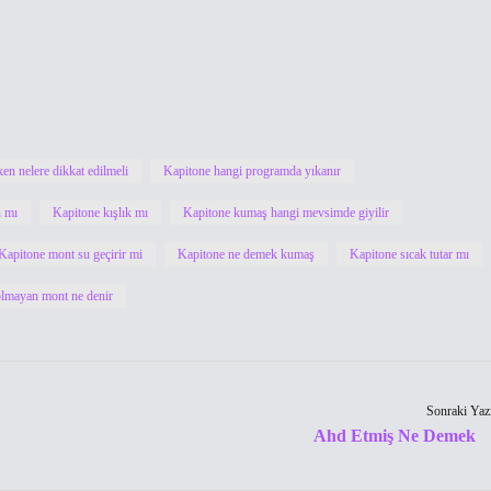
en nelere dikkat edilmeli
Kapitone hangi programda yıkanır
n mı
Kapitone kışlık mı
Kapitone kumaş hangi mevsimde giyilir
Kapitone mont su geçirir mi
Kapitone ne demek kumaş
Kapitone sıcak tutar mı
lmayan mont ne denir
Sonraki Yaz
Ahd Etmiş Ne Demek