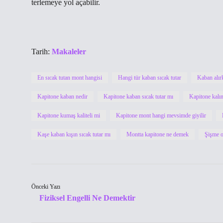
terlemeye yol açabilir.
Tarih:
Makaleler
En sıcak tutan mont hangisi
Hangi tür kaban sıcak tutar
Kaban alırk
Kapitone kaban nedir
Kapitone kaban sıcak tutar mı
Kapitone kalı
Kapitone kumaş kaliteli mi
Kapitone mont hangi mevsimde giyilir
Kaşe kaban kışın sıcak tutar mı
Montta kapitone ne demek
Şişme o
Önceki Yazı
Fiziksel Engelli Ne Demektir