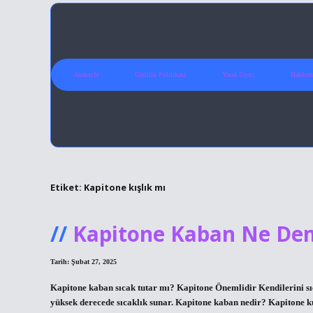
Anasayfa
Gizlilik Politikası
Yasal Uyarı
Hakkım
Etiket:
Kapitone kışlık mı
Kapitone Kaban Ne De
Tarih: Şubat 27, 2025
Kapitone kaban sıcak tutar mı? Kapitone Önemlidir Kendilerini sıc
yüksek derecede sıcaklık sunar. Kapitone kaban nedir? Kapitone k