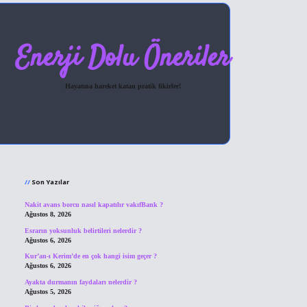
Enerji Dolu Öneriler
Hayatına hareket katan pratik fikirler!
Sidebar
hiltonbet giriş
Son Yazılar
Nakit avans borcu nasıl kapatılır vakıfBank ?
Ağustos 8, 2026
Esrarın yoksunluk belirtileri nelerdir ?
Ağustos 6, 2026
Kur’an-ı Kerim’de en çok hangi isim geçer ?
Ağustos 6, 2026
Ayakta durmanın faydaları nelerdir ?
Ağustos 5, 2026