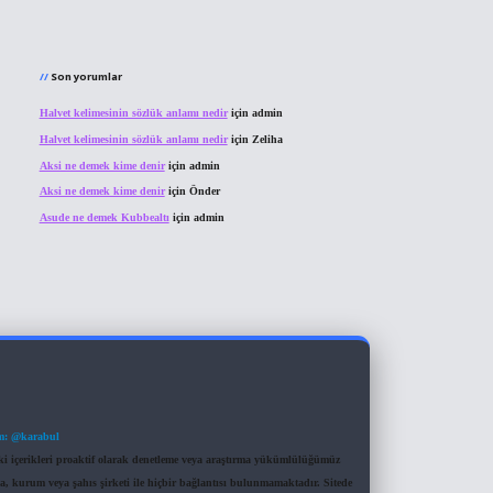
Son yorumlar
Halvet kelimesinin sözlük anlamı nedir
için
admin
Halvet kelimesinin sözlük anlamı nedir
için
Zeliha
Aksi ne demek kime denir
için
admin
Aksi ne demek kime denir
için
Önder
Asude ne demek Kubbealtı
için
admin
m: @karabul
eki içerikleri proaktif olarak denetleme veya araştırma yükümlülüğümüz
a, kurum veya şahıs şirketi ile hiçbir bağlantısı bulunmamaktadır. Sitede