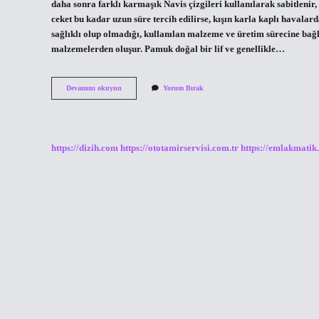
daha sonra farklı karmaşık Navis çizgileri kullanılarak sabitlenir,
ceket bu kadar uzun süre tercih edilirse, kışın karla kaplı havalar
sağlıklı olup olmadığı, kullanılan malzeme ve üretim sürecine bağl
malzemelerden oluşur. Pamuk doğal bir lif ve genellikle…
Kapitone
Devamını okuyun
Yorum Bırak
Kaban
Ne
Demek
https://dizih.com
https://ototamirservisi.com.tr
https://emlakmatik