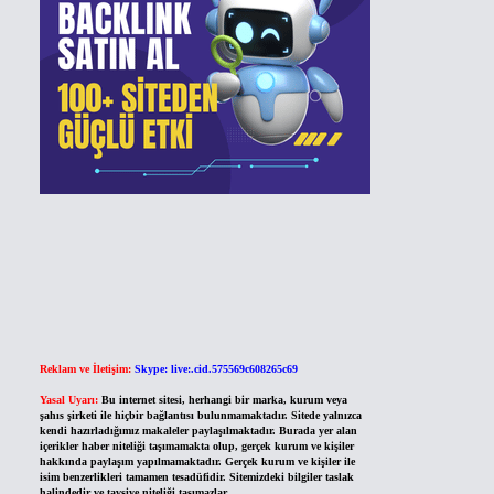
Reklam ve İletişim:
Skype: live:.cid.575569c608265c69
Yasal Uyarı:
Bu internet sitesi, herhangi bir marka, kurum veya
şahıs şirketi ile hiçbir bağlantısı bulunmamaktadır. Sitede yalnızca
kendi hazırladığımız makaleler paylaşılmaktadır. Burada yer alan
içerikler haber niteliği taşımamakta olup, gerçek kurum ve kişiler
hakkında paylaşım yapılmamaktadır. Gerçek kurum ve kişiler ile
isim benzerlikleri tamamen tesadüfidir. Sitemizdeki bilgiler taslak
halindedir ve tavsiye niteliği taşımazlar.