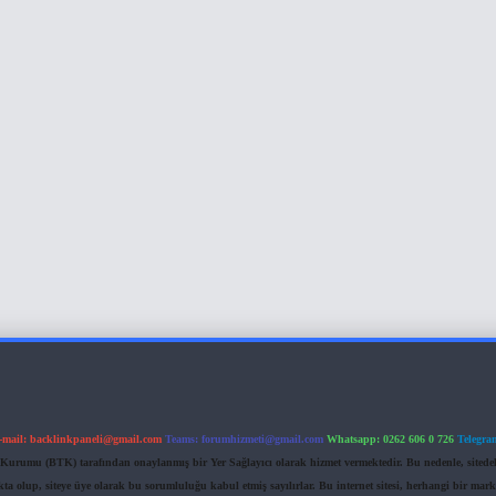
-mail:
backlinkpaneli@gmail.com
Teams:
forumhizmeti@gmail.com
Whatsapp: 0262 606 0 726
Telegra
im Kurumu (BTK) tarafından onaylanmış bir Yer Sağlayıcı olarak hizmet vermektedir. Bu nedenle, sited
 olup, siteye üye olarak bu sorumluluğu kabul etmiş sayılırlar. Bu internet sitesi, herhangi bir mark