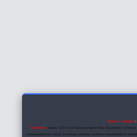
Reklam ve İletişim:
E
Yasal Uyarı:
Sitemiz, 5651 Sayılı Kanun gereğince Bilgi Teknolojileri ve İletiş
bulunmamaktadır. Ancak, üyelerimiz yazdıkları içeriklerin sorumluluğunu taşımakta