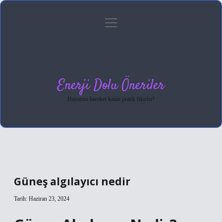
menüyü
Anasayfa
Gizlilik Politikası
Yasal Uyarı
aç
Hakkımızda
Enerji Dolu Öneriler
Hayatına hareket katan pratik fikirler!
Güneş algılayıcı nedir
Tarih: Haziran 23, 2024