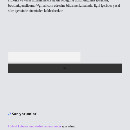
Hukuka ve yasal düzenlemelere aykırı olduğunu düşündüğünüz içerikleri,
backlinkpanelicomtr@gmail.com
adresine bildirmeniz halinde, ilgili içerikler yasal
süre içerisinde sitemizden kaldırılacaktır.
Arama
Son yorumlar
Halvet kelimesinin sözlük anlamı nedir
için
admin