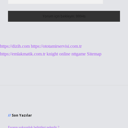
https://dizih.com
https://ototamirservisi.com.tr
https://emlakmatik.com.tr
knight online
nttgame
Sitemap
Sidebar
Son Yazılar
Esrarın yoksunluk belirtileri nelerdir ?