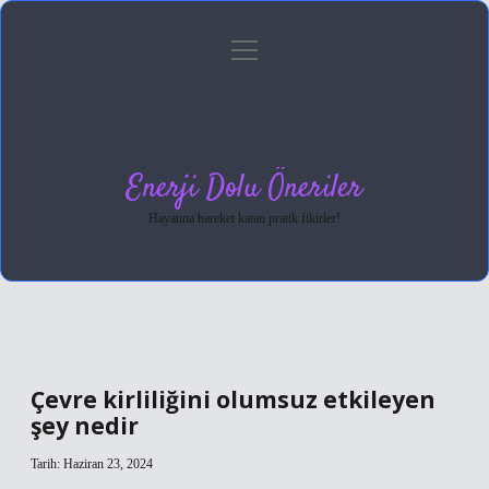
menüyü
Anasayfa
Gizlilik Politikası
Yasal Uyarı
aç
Hakkımızda
Enerji Dolu Öneriler
Hayatına hareket katan pratik fikirler!
Çevre kirliliğini olumsuz etkileyen
şey nedir
Tarih: Haziran 23, 2024