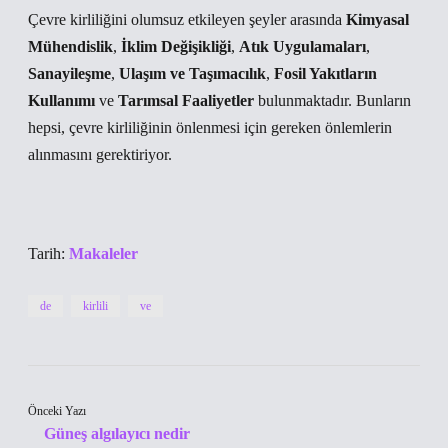
Çevre kirliliğini olumsuz etkileyen şeyler arasında
Kimyasal
Mühendislik
,
İklim Değişikliği
,
Atık Uygulamaları
,
Sanayileşme
,
Ulaşım ve Taşımacılık
,
Fosil Yakıtların
Kullanımı
ve
Tarımsal Faaliyetler
bulunmaktadır. Bunların
hepsi, çevre kirliliğinin önlenmesi için gereken önlemlerin
alınmasını gerektiriyor.
Tarih:
Makaleler
de
kirlili
ve
Önceki Yazı
Güneş algılayıcı nedir