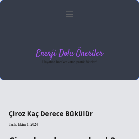
menüyü
Anasayfa
Gizlilik Politikası
Yasal Uyarı
aç
Hakkımızda
Enerji Dolu Öneriler
Hayatına hareket katan pratik fikirler!
Çiroz Kaç Derece Bükülür
Tarih: Ekim 1, 2024