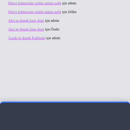
Halvet kelimesinin sözlük anlamı nedir
için
admin
Halvet kelimesinin sözlük anlamı nedir
için
Zeliha
Aksi ne demek kime denir
için
admin
Aksi ne demek kime denir
için
Önder
Asude ne demek Kubbealtı
için
admin
ş