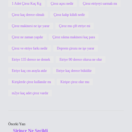
1 Adet Çiroz Kaç Kg
Çiroz açısı nedir
Çiroz etriyeyi sarmalı mı
Çiroz kaç derece olmalı
Çiroz kalıp kilidi nedir
Çiroz makinesi ne işe yarar
Çiroz mu çift etriye mi
Çiroz ne zaman yapılır
Çiroz sıkma makinesi kaç para
Çiroz ve etriye farkı nedir
Deprem çirozu ne işe yarar
Etriye 135 derece ne demek
Etriye 90 derece olursa ne olur
Etriye kaç cm arayla atılır
Etriye kaç derece bükülür
Kirişlerde çiroz kullanılır mı
Kirişte çiroz olur mu
m2ye kaç adet çiroz vardır
Önceki Yazı
Şirince Ne Seçildi