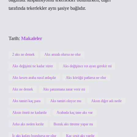
tarafında tekerlekler aynı şasiye bağlıdır.
Tarih:
Makaleler
2 aks ne demek
Aks arızalı olursa ne olur
Aks değişimi ne kadar sürer
Aks değişince rot ayarı gerekir mi
Aks kesen araba nasıl anlaşılır
Aks körüğü patlarsa ne olur
Aks ne demek
Aks şanzımana zarar verir mi
Aks tamiri kaç para
Aks tamiri oluyor mu
Aksın diğer adı nedir
Aksın ömrü ne kadardır
Arabada kaç tane aks var
Arka aks neden kırılır
Bozuk aks titreme yapar mı
İç aks kafası bozulursa ne olur
Kaç çeşit aks vardır