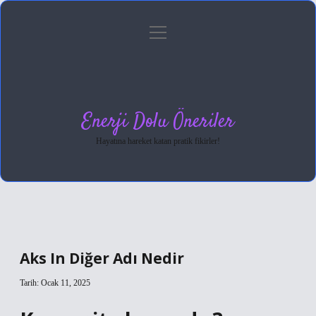
menüyü
Anasayfa
Gizlilik Politikası
Yasal Uyarı
aç
Hakkımızda
Enerji Dolu Öneriler
Hayatına hareket katan pratik fikirler!
Aks In Diğer Adı Nedir
Tarih: Ocak 11, 2025