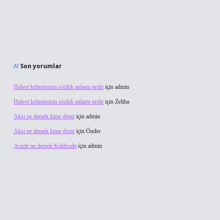
Son yorumlar
Halvet kelimesinin sözlük anlamı nedir
için
admin
Halvet kelimesinin sözlük anlamı nedir
için
Zeliha
Aksi ne demek kime denir
için
admin
Aksi ne demek kime denir
için
Önder
Asude ne demek Kubbealtı
için
admin