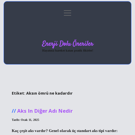
menüyü
Anasayfa
Gizlilik Politikası
Yasal Uyarı
aç
Hakkımızda
Enerji Dolu Öneriler
Hayatına hareket katan pratik fikirler!
Etiket:
Aksın ömrü ne kadardır
Aks In Diğer Adı Nedir
Tarih: Ocak 11, 2025
Kaç çeşit aks vardır? Genel olarak üç standart aks tipi vardır: