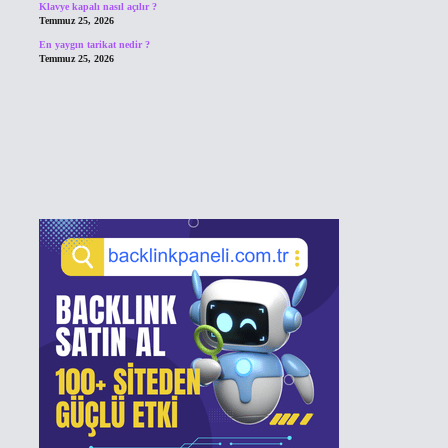
Klavye kapalı nasıl açılır ?
Temmuz 25, 2026
En yaygın tarikat nedir ?
Temmuz 25, 2026