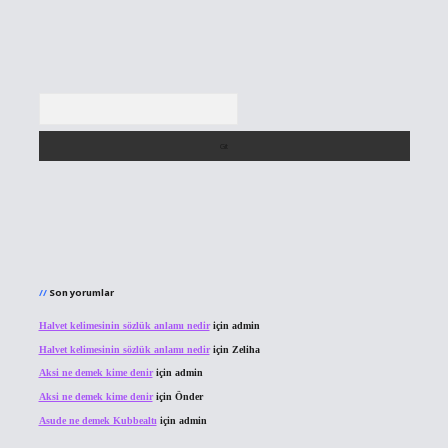
Arama
Son yorumlar
Halvet kelimesinin sözlük anlamı nedir
için
admin
Halvet kelimesinin sözlük anlamı nedir
için
Zeliha
Aksi ne demek kime denir
için
admin
Aksi ne demek kime denir
için
Önder
Asude ne demek Kubbealtı
için
admin