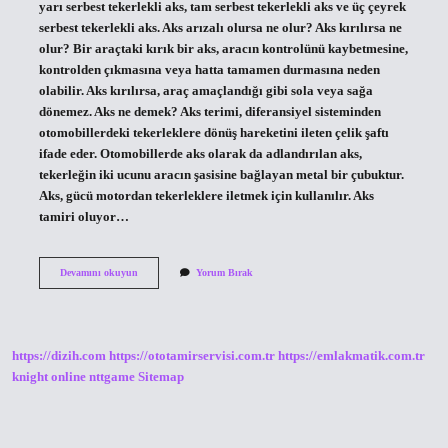
yarı serbest tekerlekli aks, tam serbest tekerlekli aks ve üç çeyrek
serbest tekerlekli aks. Aks arızalı olursa ne olur? Aks kırılırsa ne
olur? Bir araçtaki kırık bir aks, aracın kontrolünü kaybetmesine,
kontrolden çıkmasına veya hatta tamamen durmasına neden
olabilir. Aks kırılırsa, araç amaçlandığı gibi sola veya sağa
dönemez. Aks ne demek? Aks terimi, diferansiyel sisteminden
otomobillerdeki tekerleklere dönüş hareketini ileten çelik şaftı
ifade eder. Otomobillerde aks olarak da adlandırılan aks,
tekerleğin iki ucunu aracın şasisine bağlayan metal bir çubuktur.
Aks, gücü motordan tekerleklere iletmek için kullanılır. Aks
tamiri oluyor…
Aks
Devamını okuyun
Yorum Bırak
In
Diğer
Adı
Nedir
https://dizih.com
https://ototamirservisi.com.tr
https://emlakmatik.com.tr
knight online
nttgame
Sitemap