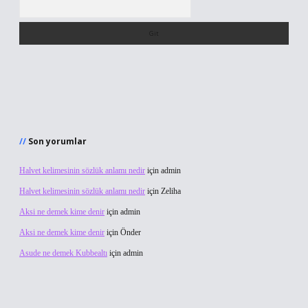
Son yorumlar
Halvet kelimesinin sözlük anlamı nedir
için
admin
Halvet kelimesinin sözlük anlamı nedir
için
Zeliha
Aksi ne demek kime denir
için
admin
Aksi ne demek kime denir
için
Önder
Asude ne demek Kubbealtı
için
admin