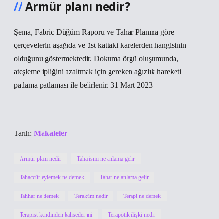
Armür planı nedir?
Şema, Fabric Düğüm Raporu ve Tahar Planına göre
çerçevelerin aşağıda ve üst kattaki karelerden hangisinin
olduğunu göstermektedir. Dokuma örgü oluşumunda,
ateşleme ipliğini azaltmak için gereken ağızlık hareketi
patlama patlaması ile belirlenir. 31 Mart 2023
Tarih:
Makaleler
Armür planı nedir
Taha ismi ne anlama gelir
Tahaccür eylemek ne demek
Tahar ne anlama gelir
Tahhar ne demek
Teraküm nedir
Terapi ne demek
Terapist kendinden bahseder mi
Terapötik ilişki nedir