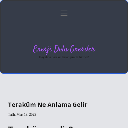
menüyü
Anasayfa
Gizlilik Politikası
Yasal Uyarı
aç
Hakkımızda
Enerji Dolu Öneriler
Hayatına hareket katan pratik fikirler!
Teraküm Ne Anlama Gelir
Tarih: Mart 18, 2025