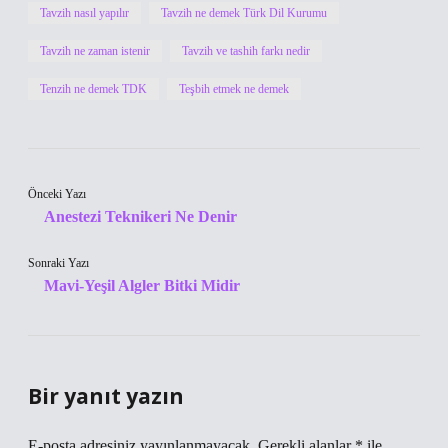
Tavzih nasıl yapılır
Tavzih ne demek Türk Dil Kurumu
Tavzih ne zaman istenir
Tavzih ve tashih farkı nedir
Tenzih ne demek TDK
Teşbih etmek ne demek
Önceki Yazı
Anestezi Teknikeri Ne Denir
Sonraki Yazı
Mavi-Yeşil Algler Bitki Midir
Bir yanıt yazın
E-posta adresiniz yayınlanmayacak.
Gerekli alanlar
*
ile