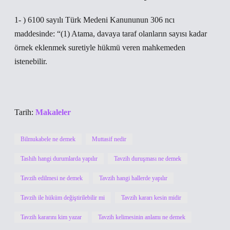
1- ) 6100 sayılı Türk Medeni Kanununun 306 ncı
maddesinde: “(1) Atama, davaya taraf olanların sayısı kadar
örnek eklenmek suretiyle hükmü veren mahkemeden
istenebilir.
Tarih:
Makaleler
Bilmukabele ne demek
Muttasif nedir
Tashih hangi durumlarda yapılır
Tavzih duruşması ne demek
Tavzih edilmesi ne demek
Tavzih hangi hallerde yapılır
Tavzih ile hüküm değiştirilebilir mi
Tavzih kararı kesin midir
Tavzih kararını kim yazar
Tavzih kelimesinin anlamı ne demek