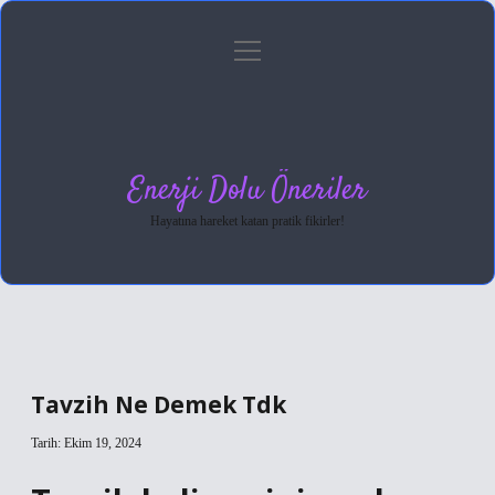
menüyü
Anasayfa
Gizlilik Politikası
Yasal Uyarı
aç
Hakkımızda
Enerji Dolu Öneriler
Hayatına hareket katan pratik fikirler!
Tavzih Ne Demek Tdk
Tarih: Ekim 19, 2024