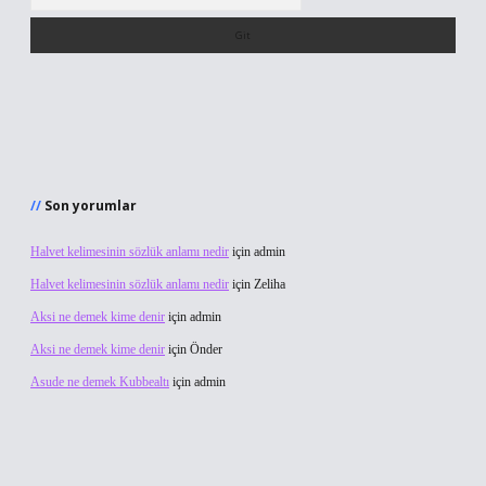
Son yorumlar
Halvet kelimesinin sözlük anlamı nedir
için
admin
Halvet kelimesinin sözlük anlamı nedir
için
Zeliha
Aksi ne demek kime denir
için
admin
Aksi ne demek kime denir
için
Önder
Asude ne demek Kubbealtı
için
admin