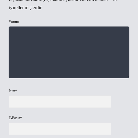
işaretlenmişlerdir
Yorum
İsim*
E-Posta*