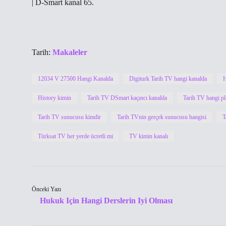
| D-Smart kanal 65.
Tarih:
Makaleler
12034 V 27500 Hangi Kanalda
Digiturk Tarih TV hangi kanalda
H
History kimin
Tarih TV DSmart kaçıncı kanalda
Tarih TV hangi p
Tarih TV sunucusu kimdir
Tarih TVnin gerçek sunucusu hangisi
T
Türksat TV her yerde ücretli mi
TV kimin kanalı
Önceki Yazı
Hukuk Için Hangi Derslerin Iyi Olması