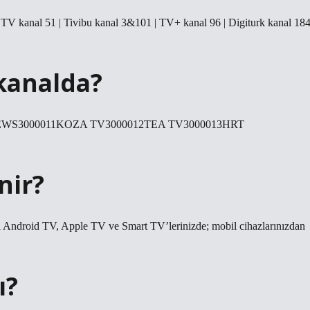
o TV kanal 51 | Tivibu kanal 3&101 | TV+ kanal 96 | Digiturk kanal 18
kanalda?
RKNEWS3000011KOZA TV3000012TEA TV3000013HRT
nir?
i Android TV, Apple TV ve Smart TV’lerinizde; mobil cihazlarınızdan
ı?