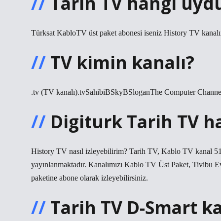
Tarih TV hangi uyd
Türksat KabloTV üst paket abonesi iseniz History TV kanalını
TV kimin kanalı?
.tv (TV kanalı).tvSahibiBSkyBSloganThe Computer ChannelÜl
Digiturk Tarih TV h
History TV nasıl izleyebilirim? Tarih TV, Kablo TV kanal 5
yayınlanmaktadır. Kanalımızı Kablo TV Üst Paket, Tivibu E
paketine abone olarak izleyebilirsiniz.
Tarih TV D-Smart k