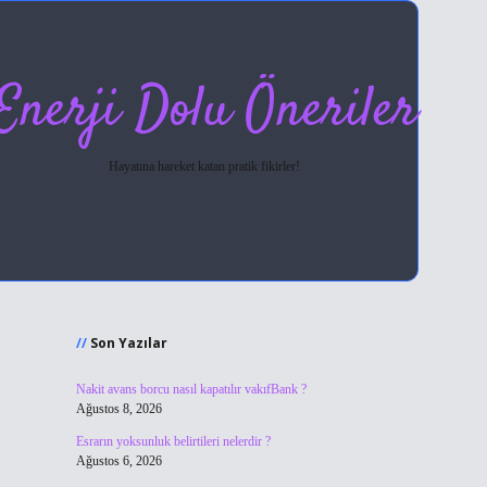
Enerji Dolu Öneriler
Hayatına hareket katan pratik fikirler!
Sidebar
hiltonbet giriş
Son Yazılar
Nakit avans borcu nasıl kapatılır vakıfBank ?
Ağustos 8, 2026
Esrarın yoksunluk belirtileri nelerdir ?
Ağustos 6, 2026