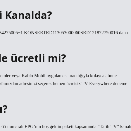
i Kanalda?
034275005+1 KONSERTRD113053000060SRD121872750016 daha
e ücretli mi?
lemler veya Kablo Mobil uygulaması aracılığıyla kolayca abone
sayfamızdan adresinizi seçerek hemen ücretsiz TV Everywhere deneme
ı?
 65 numaralı EPG’nin hoş geldin paketi kapsamında “Tarih TV” kanal