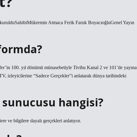
t?
 kurulduSahibiMükremin Atmaca Ferik Faruk BoyacıoğluGenel Yayın
tformda?
afer’in 100. yıl dönümü münasebetiyle Tivibu Kanal 2 ve 101’de yayına
 TV, izleyicilerine “Sadece Gerçekler”i anlatarak dünya tarihindeki
k sunucusu hangisi?
re ve bilgilere dayalı gerçekleri anlatıyor.