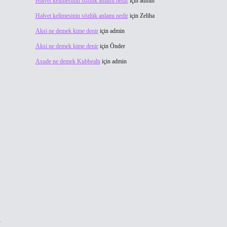
Halvet kelimesinin sözlük anlamı nedir
için
admin
Halvet kelimesinin sözlük anlamı nedir
için
Zeliha
Aksi ne demek kime denir
için
admin
Aksi ne demek kime denir
için
Önder
Asude ne demek Kubbealtı
için
admin
ı