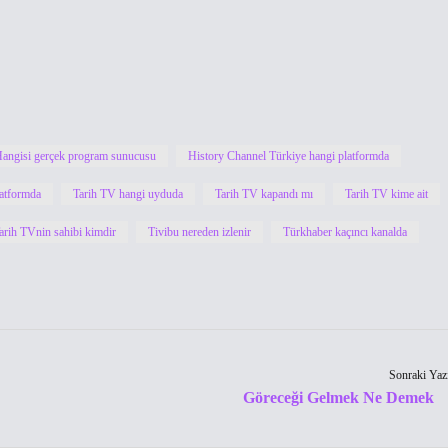
angisi gerçek program sunucusu
History Channel Türkiye hangi platformda
latformda
Tarih TV hangi uyduda
Tarih TV kapandı mı
Tarih TV kime ait
arih TVnin sahibi kimdir
Tivibu nereden izlenir
Türkhaber kaçıncı kanalda
Sonraki Yaz
Göreceği Gelmek Ne Demek