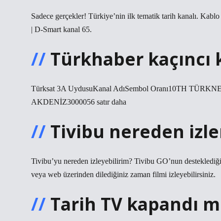
Sadece gerçekler! Türkiye’nin ilk tematik tarih kanalı. Kabl
| D-Smart kanal 65.
Türkhaber kaçıncı 
Türksat 3A UydusuKanal AdıSembol Oranı10TH TÜ
AKDENİZ3000056 satır daha
Tivibu nereden izle
Tivibu’yu nereden izleyebilirim? Tivibu GO’nun desteklediğ
veya web üzerinden dilediğiniz zaman filmi izleyebilirsiniz.
Tarih TV kapandı m