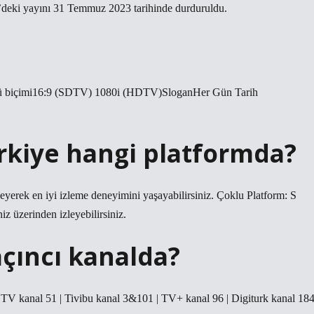
’deki yayını 31 Temmuz 2023 tarihinde durduruldu.
tü biçimi16:9 (SDTV) 1080i (HDTV)SloganHer Gün Tarih
rkiye hangi platformda?
eyerek en iyi izleme deneyimini yaşayabilirsiniz. Çoklu Platform: S
iz üzerinden izleyebilirsiniz.
açıncı kanalda?
o TV kanal 51 | Tivibu kanal 3&101 | TV+ kanal 96 | Digiturk kanal 18