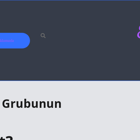
kkımızda
n Grubunun