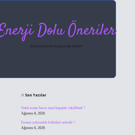
Enerji Dolu Öneriler
Hayatına hareket katan pratik fikirler!
Sidebar
hiltonbet giriş
Son Yazılar
Nakit avans borcu nasıl kapatılır vakıfBank ?
Ağustos 8, 2026
Esrarın yoksunluk belirtileri nelerdir ?
Ağustos 6, 2026