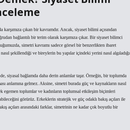
İnceleme
da karşımıza çıkan bir kavramdır. Ancak, siyaset bilimi açısından
ğrudan bağlantılı bir terim olarak karşımıza çıkar. Bir siyaset bilimci
uğumuzda, simetri kavramı sadece görsel bir benzerlikten ibaret
asıl şekillendiği ve bireylerin bu yapılar içindeki yerini nasıl algıladığı
 de, siyasal bağlamda daha derin anlamlar taşır. Örneğin, bir toplumda
olması anlamına gelmez. Aksine, simetri burada güç ve kaynakların nasıl
erkek egemen toplumlar ve kadınların toplumsal etkileşim biçimleri
ileceğini görürüz. Erkeklerin stratejik ve güç odaklı bakış açıları ile
kış açıları arasındaki farklar, simetrinin ne kadar çok boyutlu bir