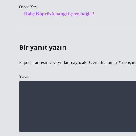
Önceki Yazı
Haliç Köprüsü hangi ilçeye bağlı ?
Bir yanıt yazın
E-posta adresiniz yayınlanmayacak.
Gerekli alanlar
*
ile işar
Yorum