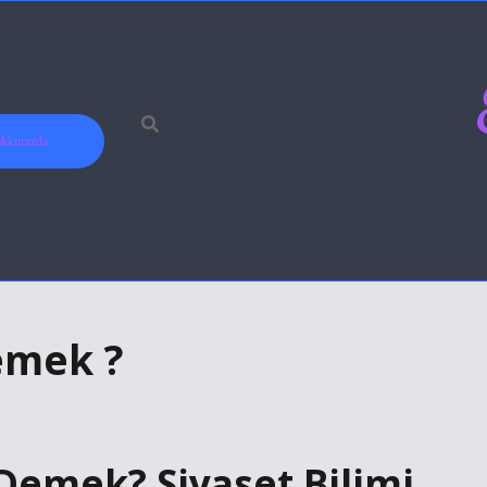
kkımızda
demek ?
 Demek? Siyaset Bilimi