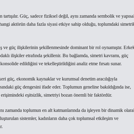
en tartışılır. Güç, sadece fiziksel değil, aynı zamanda sembolik ve yapısa
angi aktörün daha fazla siyasi etkiye sahip olduğu, toplumdaki simetri
ş ve güç ilişkilerinin şekillenmesinde dominant bir rol oynamıştır. Erke
daklı ilişkiler etrafında şekillenir. Bu bağlamda, simetri kavramı, güç
konsolide edildiğini ve tekelleştirildiğini analiz etme fırsatı sunar.
 askeri güç, ekonomik kaynaklar ve kurumsal denetim aracılığıyla
rasındaki güç dengesini ifade eder. Toplumun geneline bakıldığında ise,
erişimindeki eşitsizlik, simetriyi bozan önemli bir faktördür.
 aynı zamanda toplumun en alt katmanlarında da işleyen bir dinamik olara
oluşturulan sistemler, kadınların daha çok toplumsal etkileşim ve
r.