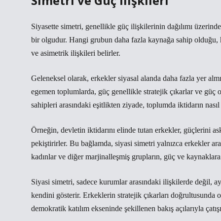
Simetri ve Güç İlişkileri
Siyasette simetri, genellikle güç ilişkilerinin dağılımı üzerind
bir olgudur. Hangi grubun daha fazla kaynağa sahip olduğu, h
ve asimetrik ilişkileri belirler.
Geleneksel olarak, erkekler siyasal alanda daha fazla yer almı
egemen toplumlarda, güç genellikle stratejik çıkarlar ve güç o
sahipleri arasındaki eşitlikten ziyade, toplumda iktidarın nasıl 
Örneğin, devletin iktidarını elinde tutan erkekler, güçlerini
pekiştirirler. Bu bağlamda, siyasi simetri yalnızca erkekler a
kadınlar ve diğer marjinalleşmiş grupların, güç ve kaynaklara 
Siyasi simetri
, sadece kurumlar arasındaki ilişkilerde değil,
kendini gösterir. Erkeklerin stratejik çıkarları doğrultusunda 
demokratik katılım ekseninde şekillenen bakış açılarıyla çatışı