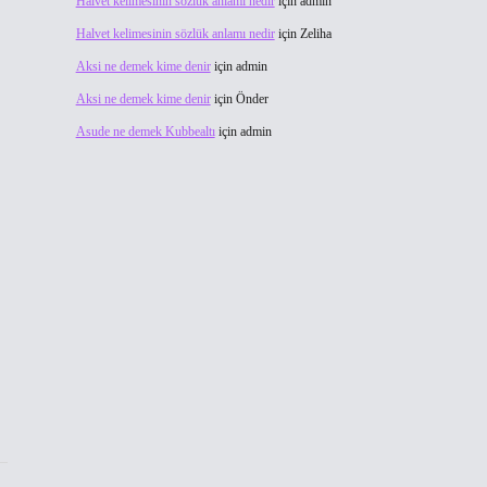
Halvet kelimesinin sözlük anlamı nedir
için
admin
Halvet kelimesinin sözlük anlamı nedir
için
Zeliha
Aksi ne demek kime denir
için
admin
Aksi ne demek kime denir
için
Önder
Asude ne demek Kubbealtı
için
admin