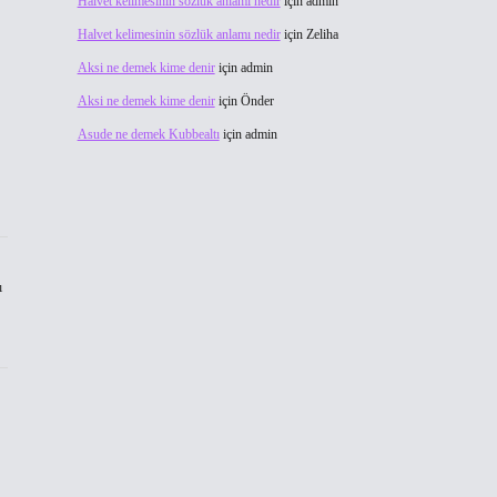
Halvet kelimesinin sözlük anlamı nedir
için
admin
Halvet kelimesinin sözlük anlamı nedir
için
Zeliha
Aksi ne demek kime denir
için
admin
Aksi ne demek kime denir
için
Önder
Asude ne demek Kubbealtı
için
admin
ı