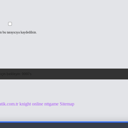
m bu tarayıcıya kaydedilsin.
atik.com.tr
knight online
nttgame
Sitemap