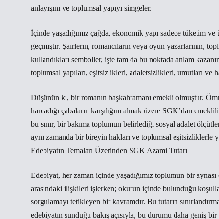
anlayışını ve toplumsal yapıyı simgeler.
İçinde yaşadığımız çağda, ekonomik yapı sadece tüketim ve üre
geçmiştir. Şairlerin, romancıların veya oyun yazarlarının, toplu
kullandıkları semboller, işte tam da bu noktada anlam kazanır
toplumsal yapıları, eşitsizlikleri, adaletsizlikleri, umutları ve h
Düşünün ki, bir romanın başkahramanı emekli olmuştur. Ömrü
harcadığı çabaların karşılığını almak üzere SGK’dan emeklilik ma
bu sınır, bir bakıma toplumun belirlediği sosyal adalet ölçüt
aynı zamanda bir bireyin hakları ve toplumsal eşitsizliklerle
Edebiyatın Temaları Üzerinden SGK Azami Tutarı
Edebiyat, her zaman içinde yaşadığımız toplumun bir aynası ol
arasındaki ilişkileri işlerken; okurun içinde bulunduğu koşull
sorgulamayı tetikleyen bir kavramdır. Bu tutarın sınırlandırm
edebiyatın sunduğu bakış açısıyla, bu durumu daha geniş bir t