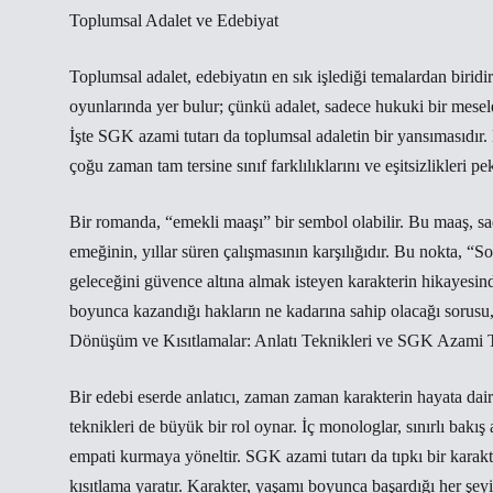
Toplumsal Adalet ve Edebiyat
Toplumsal adalet, edebiyatın en sık işlediği temalardan biridir
oyunlarında yer bulur; çünkü adalet, sadece hukuki bir mesele 
İşte SGK azami tutarı da toplumsal adaletin bir yansımasıdır. 
çoğu zaman tam tersine sınıf farklılıklarını ve eşitsizlikleri p
Bir romanda, “emekli maaşı” bir sembol olabilir. Bu maaş, sa
emeğinin, yıllar süren çalışmasının karşılığıdır. Bu nokta, 
geleceğini güvence altına almak isteyen karakterin hikayesind
boyunca kazandığı hakların ne kadarına sahip olacağı sorusu,
Dönüşüm ve Kısıtlamalar: Anlatı Teknikleri ve SGK Azami T
Bir edebi eserde anlatıcı, zaman zaman karakterin hayata dair t
teknikleri de büyük bir rol oynar. İç monologlar, sınırlı bakış 
empati kurmaya yöneltir. SGK azami tutarı da tıpkı bir karakte
kısıtlama yaratır. Karakter, yaşamı boyunca başardığı her şeyi