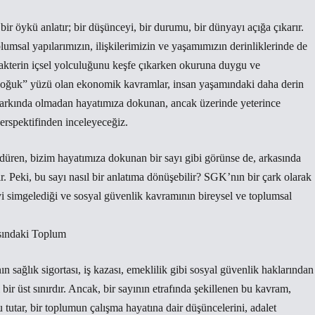
ir öykü anlatır; bir düşünceyi, bir durumu, bir dünyayı açığa çıkarır.
msal yapılarımızın, ilişkilerimizin ve yaşamımızın derinliklerinde de
rakterin içsel yolculuğunu keşfe çıkarken okuruna duygu ve
 “soğuk” yüzü olan ekonomik kavramlar, insan yaşamındaki daha derin
 farkında olmadan hayatımıza dokunan, ancak üzerinde yeterince
rspektifinden inceleyeceğiz.
düren, bizim hayatımıza dokunan bir sayı gibi görünse de, arkasında
r. Peki, bu sayı nasıl bir anlatıma dönüşebilir? SGK’nın bir çark olarak
eyi simgelediği ve sosyal güvenlik kavramının bireysel ve toplumsal
sındaki Toplum
sağlık sigortası, iş kazası, emeklilik gibi sosyal güvenlik haklarından
bir üst sınırdır. Ancak, bir sayının etrafında şekillenen bu kavram,
u tutar, bir toplumun çalışma hayatına dair düşüncelerini, adalet