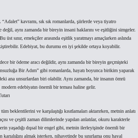
. “Adalet” kavramı, sık sık romanlarda, şiirlerde veya tiyatro
değil, aynı zamanda bir bireyin insani haklarını ve eşitliğini simgeler.
Bu üst sınır, emekçiler arasında eşitlik yaratmayı amaçlarken aslında
ekiştirebilir. Edebiyat, bu durumu en iyi şekilde ortaya koyabilir.
dece bir ödeme aracı değildir, aynı zamanda bir bireyin geçmişteki
“Sonsuzluğa Bir Adım” gibi romanlarda, hayatı boyunca birikim yaparak
eki ana unsurlardan biri olabilir. Aynı zamanda, bir insanın ömrü
 modern edebiyatın önemli bir teması haline gelir.
utarı
üm beklentilerini ve karşılaştığı kısıtlamaları aktarırken, metnin anlatı
açısı ve çeşitli zaman dilimlerinde yapılan anlatılar, okuru karakterle
rin yaşadığı dışsal bir engel gibi, metnin ilerleyişinde önemli bir
n karşılığını almak isterken, nihayetinde bu sınırlama onu hayal