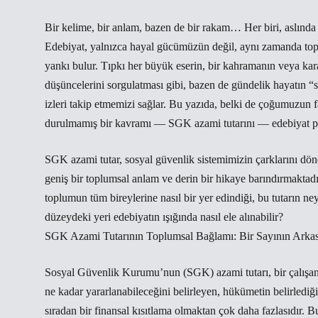
Bir kelime, bir anlam, bazen de bir rakam… Her biri, aslında b
Edebiyat, yalnızca hayal gücümüzün değil, aynı zamanda toplu
yankı bulur. Tıpkı her büyük eserin, bir kahramanın veya ka
düşüncelerini sorgulatması gibi, bazen de gündelik hayatın
izleri takip etmemizi sağlar. Bu yazıda, belki de çoğumuzun
durulmamış bir kavramı — SGK azami tutarını — edebiyat pe
SGK azami tutar, sosyal güvenlik sistemimizin çarklarını dön
geniş bir toplumsal anlam ve derin bir hikaye barındırmaktadı
toplumun tüm bireylerine nasıl bir yer edindiği, bu tutarın n
düzeydeki yeri edebiyatın ışığında nasıl ele alınabilir?
SGK Azami Tutarının Toplumsal Bağlamı: Bir Sayının Arka
Sosyal Güvenlik Kurumu’nun (SGK) azami tutarı, bir çalışanın 
ne kadar yararlanabileceğini belirleyen, hükümetin belirlediği 
sıradan bir finansal kısıtlama olmaktan çok daha fazlasıdır. B