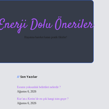
Enerji Dolu Öneriler
Hayatına hareket katan pratik fikirler!
Sidebar
hiltonbet giriş
Son Yazılar
Esrarın yoksunluk belirtileri nelerdir ?
Ağustos 6, 2026
Kur’an-ı Kerim’de en çok hangi isim geçer ?
Ağustos 6, 2026