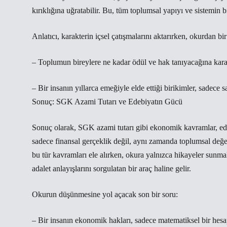
kırıklığına uğratabilir. Bu, tüm toplumsal yapıyı ve sistemin 
Anlatıcı, karakterin içsel çatışmalarını aktarırken, okurdan bi
– Toplumun bireylere ne kadar ödül ve hak tanıyacağına kara
– Bir insanın yıllarca emeğiyle elde ettiği birikimler, sadece sa
Sonuç: SGK Azami Tutarı ve Edebiyatın Gücü
Sonuç olarak, SGK azami tutarı gibi ekonomik kavramlar, edebi
sadece finansal gerçeklik değil, aynı zamanda toplumsal değerl
bu tür kavramları ele alırken, okura yalnızca hikayeler sunmak
adalet anlayışlarını sorgulatan bir araç haline gelir.
Okurun düşünmesine yol açacak son bir soru:
– Bir insanın ekonomik hakları, sadece matematiksel bir hesa