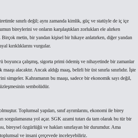
timle sınırlı değil; aynı zamanda kimlik, güç ve statüyle de iç içe
mun bireylerini ve onların karşılaştıkları zorlukları ele alırken
. Birçok metin, bir yandan kişisel bir hikaye anlatırken, diğer yandan
ayal kırıklıklarını vurgular.
 boyunca çalışmış, sigorta primi ödemiş ve nihayetinde bir zamanlar
aşı alacaktır. Ancak aldığı maaş, belirli bir üst sınırla sınırlıdır. İşte
lerini simgeler. Kahramanın bu maaşı, sadece bir ekonomik sayı değil,
 yüzleşmesinin sembolüdür.
muştur. Toplumsal yapıları, sınıf ayrımlarını, ekonomi ile birey
arı sorgulamasına yol açar. SGK azami tutarı da tam olarak bu tür bir
ası, bireysel özgürlüğü ve hakları sınırlayan bir durumdur. Ama
oplumsal ve insani çerçevede inceleyebiliriz.