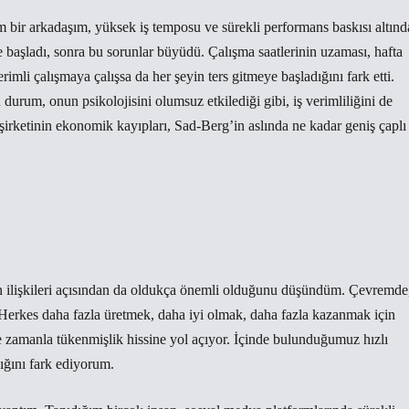
ım bir arkadaşım, yüksek iş temposu ve sürekli performans baskısı altınd
e başladı, sonra bu sorunlar büyüdü. Çalışma saatlerinin uzaması, hafta
imli çalışmaya çalışsa da her şeyin ters gitmeye başladığını fark etti.
Bu durum, onun psikolojisini olumsuz etkilediği gibi, iş verimliliğini de
irketinin ekonomik kayıpları, Sad-Berg’in aslında ne kadar geniş çaplı
n ilişkileri açısından da oldukça önemli olduğunu düşündüm. Çevremde
. Herkes daha fazla üretmek, daha iyi olmak, daha fazla kazanmak için
e zamanla tükenmişlik hissine yol açıyor. İçinde bulunduğumuz hızlı
ığını fark ediyorum.