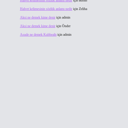
Halvet kelimesinin sözlük anlamı nedir
için
admin
Halvet kelimesinin sözlük anlamı nedir
için
Zeliha
Aksi ne demek kime denir
için
admin
Aksi ne demek kime denir
için
Önder
Asude ne demek Kubbealtı
için
admin