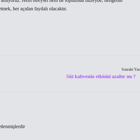
anlıyoruz. Hem bireysel hem de toplumsal düzeyde, dengenin
mek, her açıdan faydalı olacaktır.
Sonraki Yaz
Süt kahvenin etkisini azaltır mı ?
etlenmişlerdir