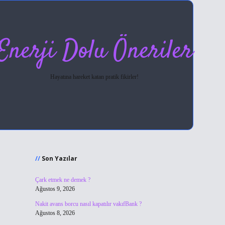
Enerji Dolu Öneriler
Hayatına hareket katan pratik fikirler!
Sidebar
hiltonbet giriş
Son Yazılar
Çark etmek ne demek ?
Ağustos 9, 2026
Nakit avans borcu nasıl kapatılır vakıfBank ?
Ağustos 8, 2026