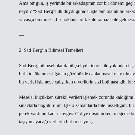
Ama bir gün, iş yerimde bir arkadaşımın zor bir dönemi geç
neydi? “Sad-Berg”i ilk duyduğumda, işte tam olarak bu arkada
yavaşça büyümesi, bir noktada artık kaldıramaz hale gelmesi.
—
2. Sad-Berg’in Bilimsel Temelleri
Sad-Berg, bilimsel olarak bilişsel yük teorisi ile yakından iliş
birlikte tükenmesi. Şu an gözünüzde canlanması kolay olmaya
bu veriyi işlemeye çalışırken o verilerin sizi boğması gibi bir 
Mesela, küçükken sürekli verileri işlemek zorunda kaldığımı h
sınavlarla boğulurdum. İşte o zamanlarda bile hissettiğim, b
gerek vardı bu kadar kaygıya?” diye düşünürken, meğerse bu, 
taşıyamayacağı verilerin birikmesiymiş.