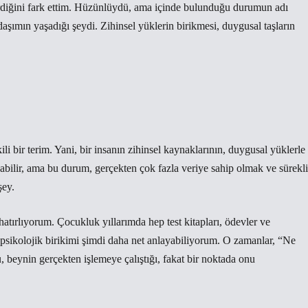
irdiğini fark ettim. Hüzünlüydü, ama içinde bulunduğu durumun adı
şımın yaşadığı şeydi. Zihinsel yüklerin birikmesi, duygusal taşların
kili bir terim. Yani, bir insanın zihinsel kaynaklarının, duygusal yüklerle
bilir, ama bu durum, gerçekten çok fazla veriye sahip olmak ve sürekli
şey.
atırlıyorum. Çocukluk yıllarımda hep test kitapları, ödevler ve
u psikolojik birikimi şimdi daha net anlayabiliyorum. O zamanlar, “Ne
beynin gerçekten işlemeye çalıştığı, fakat bir noktada onu