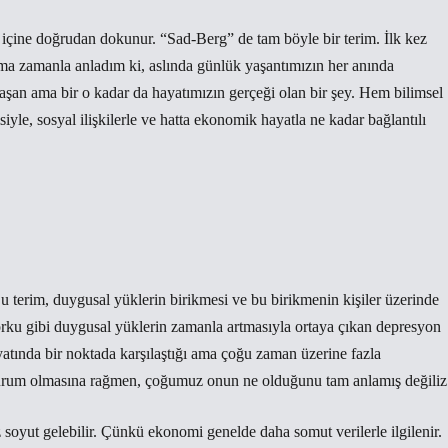
n içine doğrudan dokunur. “Sad-Berg” de tam böyle bir terim. İlk kez
 zamanla anladım ki, aslında günlük yaşantımızın her anında
aşan ama bir o kadar da hayatımızın gerçeği olan bir şey. Hem bilimsel
yle, sosyal ilişkilerle ve hatta ekonomik hayatla ne kadar bağlantılı
Bu terim, duygusal yüklerin birikmesi ve bu birikmenin kişiler üzerinde
 korku gibi duygusal yüklerin zamanla artmasıyla ortaya çıkan depresyon
yatında bir noktada karşılaştığı ama çoğu zaman üzerine fazla
urum olmasına rağmen, çoğumuz onun ne olduğunu tam anlamış değiliz
 soyut gelebilir. Çünkü ekonomi genelde daha somut verilerle ilgilenir.