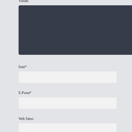
Yorum
İsim*
E-Posta*
Web Sitesi