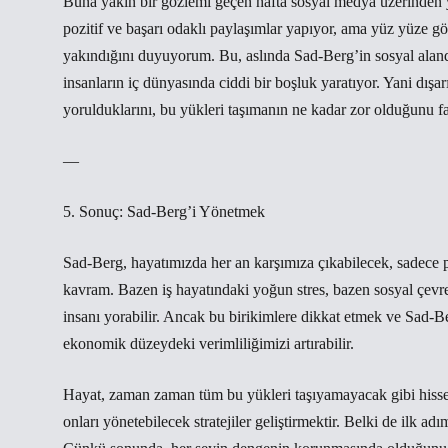
Buna yakın bir gözlemi geçen hafta sosyal medya üzerinden y
pozitif ve başarı odaklı paylaşımlar yapıyor, ama yüz yüze gö
yakındığını duyuyorum. Bu, aslında Sad-Berg’in sosyal aland
insanların iç dünyasında ciddi bir boşluk yaratıyor. Yani dışa
yorulduklarını, bu yükleri taşımanın ne kadar zor olduğunu fa
—
5. Sonuç: Sad-Berg’i Yönetmek
Sad-Berg, hayatımızda her an karşımıza çıkabilecek, sadece p
kavram. Bazen iş hayatındaki yoğun stres, bazen sosyal çevren
insanı yorabilir. Ancak bu birikimlere dikkat etmek ve Sad-
ekonomik düzeydeki verimliliğimizi artırabilir.
Hayat, zaman zaman tüm bu yükleri taşıyamayacak gibi hissed
onları yönetebilecek stratejiler geliştirmektir. Belki de ilk ad