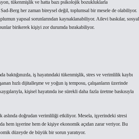
syon, tükenmişlik ve hatta bazı psikolojik bozukluklarla
u: Sad-Berg her zaman bireysel değil, toplumsal bir mesele de olabiliyor.
toplumun yapısal sorunlarından kaynaklanabiliyor. Ailevi baskılar, sosyal
bunlar birikerek kişiyi zor durumda bırakabiliyor.
 baktığınızda, iş hayatındaki tükenmişlik, stres ve verimlilik kaybı
aşanan hızlı dijitalleşme ve yoğun iş temposu, çalışanların üzerinde
ygılarıyla, kişisel hayatında ise sürekli daha fazla üretme baskısıyla
aslında doğrudan verimliliği etkiliyor. Mesela, işyerindeki stresi
u da hem işyerine hem de kişiye ekonomik açıdan zarar veriyor. Bu
nomik düzeyde de büyük bir sorun yaratıyor.