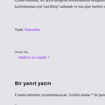
Çünkü sonunda, her şeyin dengenin korunmasında olduğunu 
kaybolmaması için Sad-Berg’i anlamak ve ona göre hareket et
Tarih:
Makaleler
Önceki Yazı
Islahevi ne yapılır ?
Bir yanıt yazın
E-posta adresiniz yayınlanmayacak.
Gerekli alanlar
*
ile işar