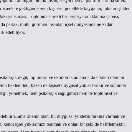
aptım. Tanıdığım birçok insan, sosyal medya platformlarında sürekli
rüşmelere geldiğinde aynı kişilerin genellikle kaygıdan, tükenmişlikten
aki yansıması. Toplumda sürekli bir başarıya odaklanma çabası,
rıda parlak, mutlu görünen insanlar, içsel dünyasında ne kadar
rk edebiliyor.
sikolojik değil, toplumsal ve ekonomik anlamda da etkileri olan bir
in beklentileri, bazen de kişisel duygusal yükler birikir ve sonunda
Berg’i yönetmek, hem psikolojik sağlığımızı hem de toplumsal ve
ebiliriz, ama önemli olan, bu duygusal yüklerin farkına varmak ve
ım, kendi içsel yüklerimizi tanımak ve onları bir şekilde hafifletmektir.