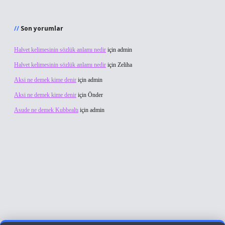
Son yorumlar
Halvet kelimesinin sözlük anlamı nedir
için
admin
Halvet kelimesinin sözlük anlamı nedir
için
Zeliha
Aksi ne demek kime denir
için
admin
Aksi ne demek kime denir
için
Önder
Asude ne demek Kubbealtı
için
admin
ş