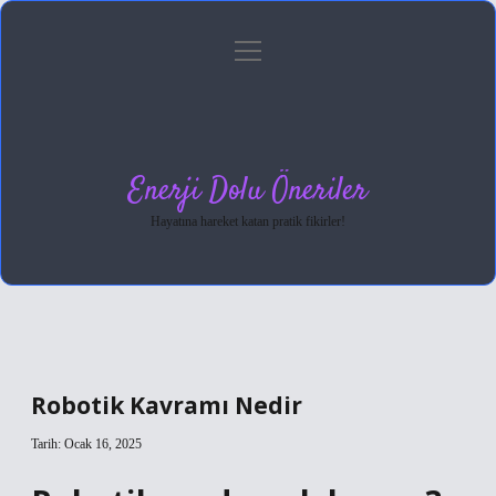
menüyü
Anasayfa
Gizlilik Politikası
Yasal Uyarı
aç
Hakkımızda
Enerji Dolu Öneriler
Hayatına hareket katan pratik fikirler!
Robotik Kavramı Nedir
Tarih: Ocak 16, 2025