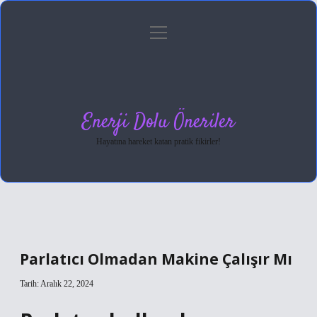
menüyü
Anasayfa
Gizlilik Politikası
Yasal Uyarı
aç
Hakkımızda
Enerji Dolu Öneriler
Hayatına hareket katan pratik fikirler!
Parlatıcı Olmadan Makine Çalışır Mı
Tarih: Aralık 22, 2024