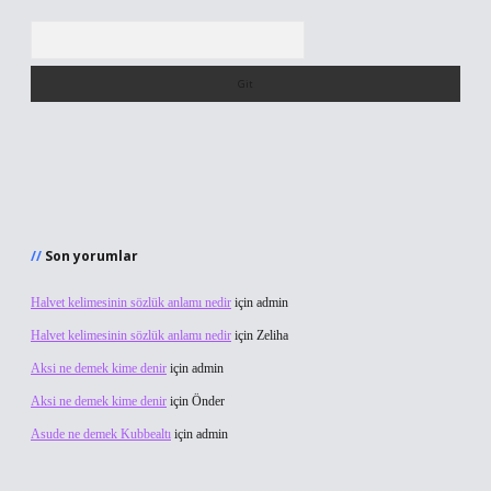
Arama
Son yorumlar
Halvet kelimesinin sözlük anlamı nedir
için
admin
Halvet kelimesinin sözlük anlamı nedir
için
Zeliha
Aksi ne demek kime denir
için
admin
Aksi ne demek kime denir
için
Önder
Asude ne demek Kubbealtı
için
admin