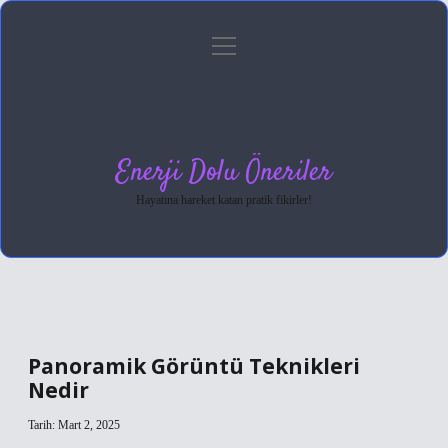
menüyü
Anasayfa
Gizlilik Politikası
Yasal Uyarı
aç
Hakkımızda
Enerji Dolu Öneriler
Hayatına hareket katan pratik fikirler!
Panoramik Görüntü Teknikleri
Nedir
Tarih: Mart 2, 2025