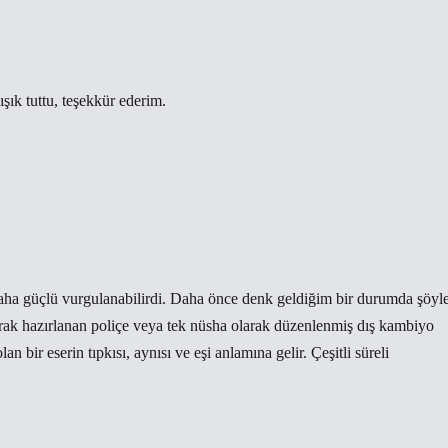
ışık tuttu,
teşekkür ederim
.
aha güçlü vurgulanabilirdi. Daha önce denk geldiğim bir durumda şöyl
arak hazırlanan poliçe veya tek nüsha olarak düzenlenmiş dış kambiyo
an bir eserin tıpkısı, aynısı ve eşi anlamına gelir. Çeşitli süreli