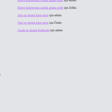
Halvet kelimesinin sözlük anlamı nedir
için
admin
Halvet kelimesinin sözlük anlamı nedir
için
Zeliha
Aksi ne demek kime denir
için
admin
Aksi ne demek kime denir
için
Önder
Asude ne demek Kubbealtı
için
admin
e