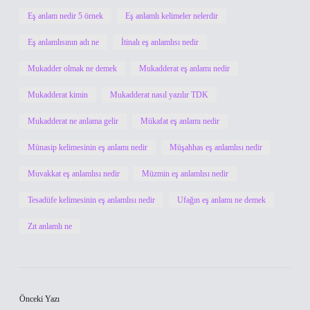
Eş anlam nedir 5 örnek
Eş anlamlı kelimeler nelerdir
Eş anlamlısının adı ne
İtinalı eş anlamlısı nedir
Mukadder olmak ne demek
Mukadderat eş anlamı nedir
Mukadderat kimin
Mukadderat nasıl yazılır TDK
Mukadderat ne anlama gelir
Mükafat eş anlamı nedir
Münasip kelimesinin eş anlamı nedir
Müşahhas eş anlamlısı nedir
Muvakkat eş anlamlısı nedir
Müzmin eş anlamlısı nedir
Tesadüfe kelimesinin eş anlamlısı nedir
Ufağın eş anlamı ne demek
Zıt anlamlı ne
Önceki Yazı