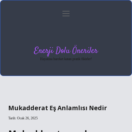
menüyü
Anasayfa
Gizlilik Politikası
Yasal Uyarı
aç
Hakkımızda
Enerji Dolu Öneriler
Hayatına hareket katan pratik fikirler!
Mukadderat Eş Anlamlısı Nedir
Tarih: Ocak 26, 2025