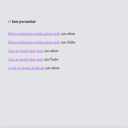
Son yorumlar
Halvet kelimesinin sözlük anlamı nedir
için
admin
Halvet kelimesinin sözlük anlamı nedir
için
Zeliha
Aksi ne demek kime denir
için
admin
Aksi ne demek kime denir
için
Önder
Asude ne demek Kubbealtı
için
admin