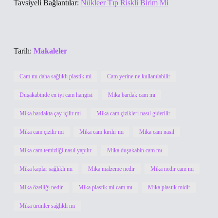
Tavsiyeli Bağlantılar:
Nükleer Tıp Riskli Birim Mi
Tarih:
Makaleler
Cam mı daha sağlıklı plastik mi
Cam yerine ne kullanılabilir
Duşakabinde en iyi cam hangisi
Mika bardak cam mı
Mika bardakta çay içilir mi
Mika cam çizikleri nasıl giderilir
Mika cam çizilir mi
Mika cam kırılır mı
Mika cam nasıl
Mika cam temizliği nasıl yapılır
Mika duşakabin cam mı
Mika kaplar sağlıklı mı
Mika malzeme nedir
Mika nedir cam mı
Mika özelliği nedir
Mika plastik mi cam mı
Mika plastik midir
Mika ürünler sağlıklı mı