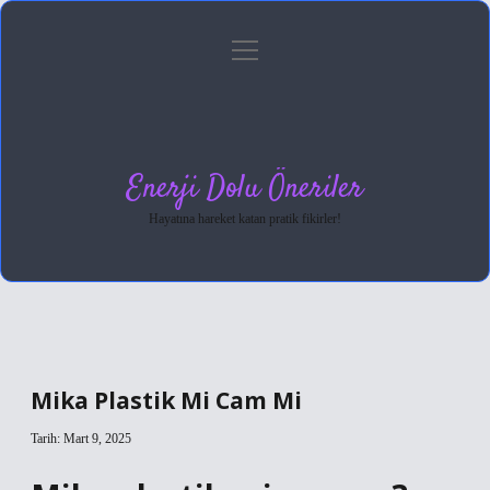
menüyü
Anasayfa
Gizlilik Politikası
Yasal Uyarı
aç
Hakkımızda
Enerji Dolu Öneriler
Hayatına hareket katan pratik fikirler!
Mika Plastik Mi Cam Mi
Tarih: Mart 9, 2025