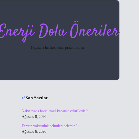
Enerji Dolu Öneriler
Hayatına hareket katan pratik fikirler!
Sidebar
hiltonbet giriş
Son Yazılar
Nakit avans borcu nasıl kapatılır vakıfBank ?
Ağustos 8, 2026
Esrarın yoksunluk belirtileri nelerdir ?
Ağustos 6, 2026