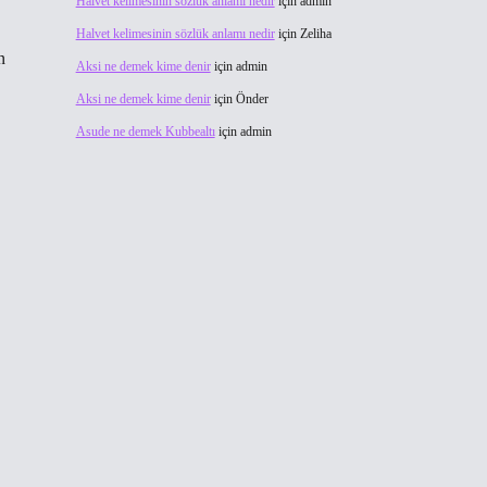
Halvet kelimesinin sözlük anlamı nedir
için
admin
Halvet kelimesinin sözlük anlamı nedir
için
Zeliha
n
Aksi ne demek kime denir
için
admin
Aksi ne demek kime denir
için
Önder
Asude ne demek Kubbealtı
için
admin