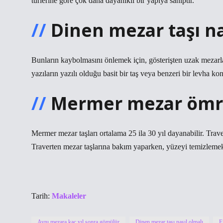
türlerine göre çok daha dayanıklı bir yapıya sahiptir.
Dinen mezar taşı na
Bunların kaybolmasını önlemek için, gösterişten uzak mezarlar
yazıların yazılı olduğu basit bir taş veya benzeri bir levha k
Mermer mezar ömrü
Mermer mezar taşları ortalama 25 ila 30 yıl dayanabilir. Trav
Traverten mezar taşlarına bakım yaparken, yüzeyi temizlemek 
Tarih:
Makaleler
Aynı mezara kaç yıl sonra gömülür
Dinen mezar taşı nasıl olmalı
E