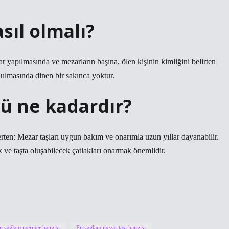
sıl olmalı?
 yapılmasında ve mezarların başına, ölen kişinin kimliğini belirten
onulmasında dinen bir sakınca yoktur.
 ne kadardır?
erten: Mezar taşları uygun bakım ve onarımla uzun yıllar dayanabilir.
ve taşta oluşabilecek çatlakları onarmak önemlidir.
n sağlam mermer hangisi
En sağlam mezar taşı hangisi