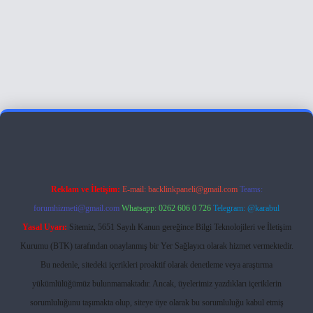
Reklam ve İletişim:
E-mail:
backlinkpaneli@gmail.com
Teams:
forumhizmeti@gmail.com
Whatsapp: 0262 606 0 726
Telegram: @karabul
Yasal Uyarı:
Sitemiz, 5651 Sayılı Kanun gereğince Bilgi Teknolojileri ve İletişim
Kurumu (BTK) tarafından onaylanmış bir Yer Sağlayıcı olarak hizmet vermektedir.
Bu nedenle, sitedeki içerikleri proaktif olarak denetleme veya araştırma
yükümlülüğümüz bulunmamaktadır. Ancak, üyelerimiz yazdıkları içeriklerin
sorumluluğunu taşımakta olup, siteye üye olarak bu sorumluluğu kabul etmiş