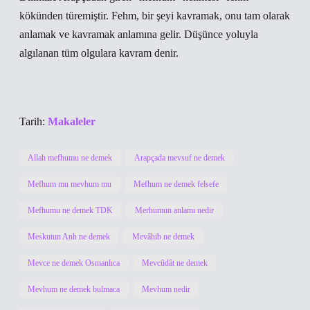
kökünden türemiştir. Fehm, bir şeyi kavramak, onu tam olarak
anlamak ve kavramak anlamına gelir. Düşünce yoluyla
algılanan tüm olgulara kavram denir.
Tarih:
Makaleler
Allah mefhumu ne demek
Arapçada mevsuf ne demek
Mefhum mu mevhum mu
Mefhum ne demek felsefe
Mefhumu ne demek TDK
Merhumun anlamı nedir
Meskutun Anh ne demek
Mevâhib ne demek
Mevce ne demek Osmanlıca
Mevcûdât ne demek
Mevhum ne demek bulmaca
Mevhum nedir