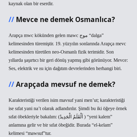
kaynak olan bir eserdir.
Mevce ne demek Osmanlıca?
Arapça mwc kökünden gelen mawc موج “dalga”
kelimesinden türemiştir. 19. yüzyılın sonlarında Arapça mevc
kelimesinden türetilen neo-Osmanlı fizik terimidir. Son
yıllarda şaşırtıcı bir geri dönüş yapmış gibi görünüyor. Mevce:
Ses, elektrik ve ısı için dağıtım devrelerinden herhangi biri.
Arapçada mevsuf ne demek?
Karakteristiği verilen isim mavsuf yani men’ut; karakteristiği
ise sıfat yani na’t olarak adlandırılır. Şimdi bu iki öğeye örnek
sıfat öbekleriyle bakalım: (اَلْقَلَمُ الْجَدِيدُ ) “yeni kalem”
anlamına gelir ve bir sıfat öbeğidir. Burada “el-kelam”
kelimesi “mawsuf”tur.