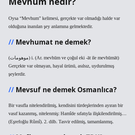
Mevhum nedir?
Oysa “Mevhum” kelimesi, gerçekte var olmadığı halde var
olduğuna inanılan şey anlamına gelmektedir.
Mevhumat ne demek?
(ﻣﻮﻫﻮﻣﺎﺕ) i. (Ar. mevhūm ve çoğul eki -āt ile mevhūmāt)
Gerçekte var olmayan, hayal ürünü, asılsız, uydurulmuş
şeylerdir.
Mevsuf ne demek Osmanlıca?
Bir vasıfla nitelendirilmiş, kendisini türdeşlerinden ayıran bir
vasıf kazanmış, nitelenmiş: Hamîde sıfatıyla ilişkilendirilmiş…
(Eşrefoğlu Rûmî). 2. dilb. Tasvir edilmiş, tamamlanmış.