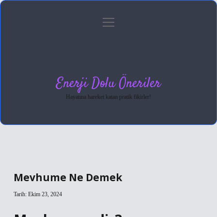
menüyü
Anasayfa
Gizlilik Politikası
Yasal Uyarı
aç
Hakkımızda
Enerji Dolu Öneriler
Hayatına hareket katan pratik fikirler!
Mevhume Ne Demek
Tarih: Ekim 23, 2024