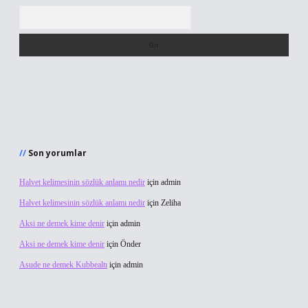
Arama
Son yorumlar
Halvet kelimesinin sözlük anlamı nedir
için
admin
Halvet kelimesinin sözlük anlamı nedir
için
Zeliha
Aksi ne demek kime denir
için
admin
Aksi ne demek kime denir
için
Önder
Asude ne demek Kubbealtı
için
admin