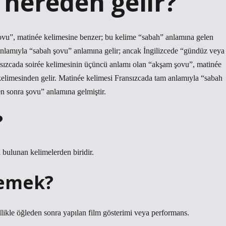
 nereden gelir?
ovu”, matinée kelimesine benzer; bu kelime “sabah” anlamına gelen
anlamıyla “sabah şovu” anlamına gelir; ancak İngilizcede “gündüz veya
sızcada soirée kelimesinin üçüncü anlamı olan “akşam şovu”, matinée
elimesinden gelir. Matinée kelimesi Fransızcada tam anlamıyla “sabah
n sonra şovu” anlamına gelmiştir.
?
bulunan kelimelerden biridir.
demek?
likle öğleden sonra yapılan film gösterimi veya performans.