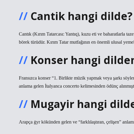
Cantik hangi dilde?
Cantık (Kırım Tatarcası: Yantıq), kuzu eti ve baharatlarla taz
börek türüdür. Kırım Tatar mutfağının en önemli ulusal yemek
Konser hangi dilden
Fransızca konser “1. Birlikte müzik yapmak veya şarkı söylem
anlama gelen İtalyanca concerto kelimesinden ödünç alınmıştı
Mugayir hangi dild