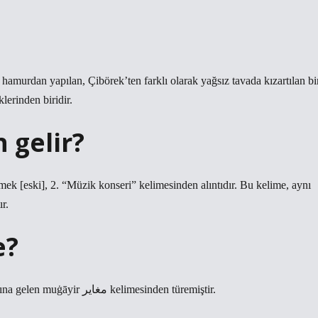
e hamurdan yapılan, Çibörek’ten farklı olarak yağsız tavada kızartılan bi
lerinden biridir.
 gelir?
ek [eski], 2. “Müzik konseri” kelimesinden alıntıdır. Bu kelime, aynı
r.
e?
Arapça ġyr kökünden gelen ve “farklılaştıran, çelişen” anlamına gelen muġāyir مغاير kelimesinden türemiştir.