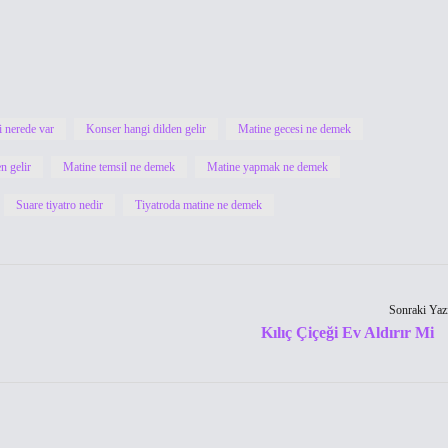
i nerede var
Konser hangi dilden gelir
Matine gecesi ne demek
n gelir
Matine temsil ne demek
Matine yapmak ne demek
Suare tiyatro nedir
Tiyatroda matine ne demek
Sonraki Yaz
Kılıç Çiçeği Ev Aldırır Mi