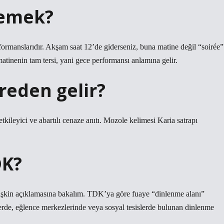
demek?
rformanslarıdır. Akşam saat 12’de giderseniz, buna matine değil “soirée”
atinenin tam tersi, yani gece performansı anlamına gelir.
reden gelir?
kileyici ve abartılı cenaze anıtı. Mozole kelimesi Karia satrapı
DK?
işkin açıklamasına bakalım. TDK’ya göre fuaye “dinlenme alanı”
lerde, eğlence merkezlerinde veya sosyal tesislerde bulunan dinlenme