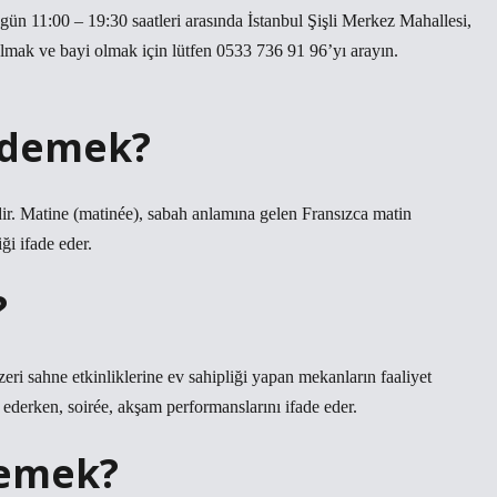
gün 11:00 – 19:30 saatleri arasında İstanbul Şişli Merkez Mahallesi,
lmak ve bayi olmak için lütfen 0533 736 91 96’yı arayın.
 demek?
imdir. Matine (matinée), sabah anlamına gelen Fransızca matin
ği ifade eder.
?
zeri sahne etkinliklerine ev sahipliği yapan mekanların faaliyet
ederken, soirée, akşam performanslarını ifade eder.
demek?