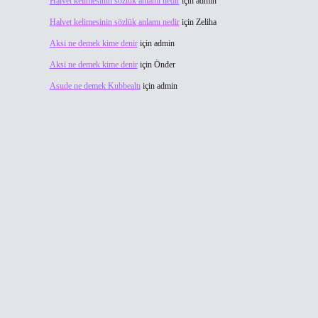
Halvet kelimesinin sözlük anlamı nedir
için
admin
Halvet kelimesinin sözlük anlamı nedir
için
Zeliha
Aksi ne demek kime denir
için
admin
Aksi ne demek kime denir
için
Önder
Asude ne demek Kubbealtı
için
admin