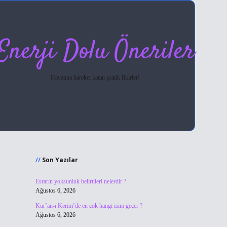
Enerji Dolu Öneriler
Hayatına hareket katan pratik fikirler!
Sidebar
hiltonbet giriş
Son Yazılar
Esrarın yoksunluk belirtileri nelerdir ?
Ağustos 6, 2026
Kur’an-ı Kerim’de en çok hangi isim geçer ?
Ağustos 6, 2026