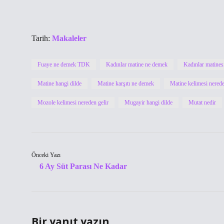
Tarih:
Makaleler
Fuaye ne demek TDK
Kadınlar matine ne demek
Kadınlar matines
Matine hangi dilde
Matine karşıtı ne demek
Matine kelimesi nerede
Mozole kelimesi nereden gelir
Mugayir hangi dilde
Mutat nedir
Önceki Yazı
6 Ay Süt Parası Ne Kadar
Bir yanıt yazın