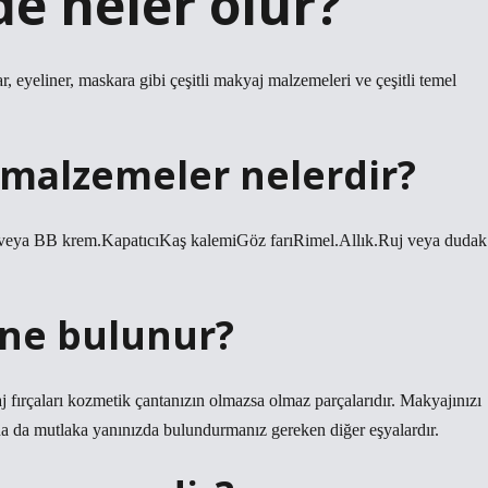
de neler olur?
ar, eyeliner, maskara gibi çeşitli makyaj malzemeleri ve çeşitli temel
 malzemeler nelerdir?
 veya BB krem.KapatıcıKaş kalemiGöz farıRimel.Allık.Ruj veya dudak
 ne bulunur?
aj fırçaları kozmetik çantanızın olmazsa olmaz parçalarıdır. Makyajınızı
a da mutlaka yanınızda bulundurmanız gereken diğer eşyalardır.