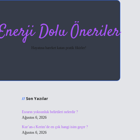
Enerji Dolu Öneriler
Hayatına hareket katan pratik fikirler!
Sidebar
hiltonbet giriş
Son Yazılar
Esrarın yoksunluk belirtileri nelerdir ?
Ağustos 6, 2026
Kur’an-ı Kerim’de en çok hangi isim geçer ?
Ağustos 6, 2026