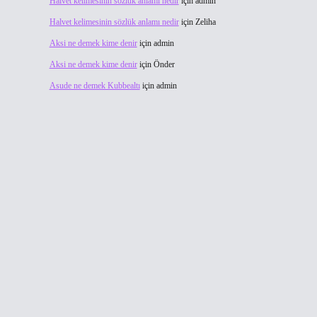
Halvet kelimesinin sözlük anlamı nedir
için
admin
Halvet kelimesinin sözlük anlamı nedir
için
Zeliha
Aksi ne demek kime denir
için
admin
Aksi ne demek kime denir
için
Önder
Asude ne demek Kubbealtı
için
admin