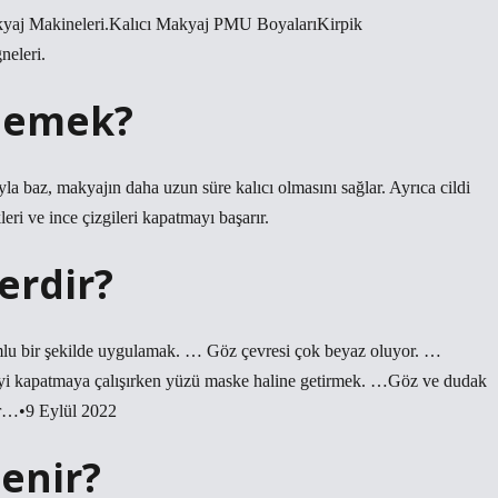
akyaj Makineleri.Kalıcı Makyaj PMU BoyalarıKirpik
neleri.
demek?
a baz, makyajın daha uzun süre kalıcı olmasını sağlar. Ayrıca cildi
leri ve ince çizgileri kapatmayı başarır.
erdir?
lu bir şekilde uygulamak. … Göz çevresi çok beyaz oluyor. …
yi kapatmaya çalışırken yüzü maske haline getirmek. …Göz ve dudak
ır…•9 Eylül 2022
enir?