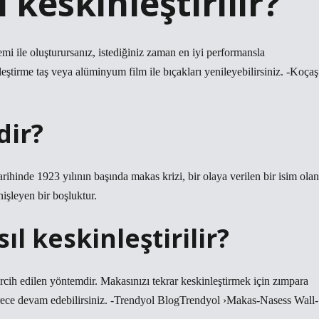
 keskinleştirilir?
mi ile oluşturursanız, istediğiniz zaman en iyi performansla
leştirme taş veya alüminyum film ile bıçakları yenileyebilirsiniz. -Koçaş
dir?
rihinde 1923 yılının başında makas krizi, bir olaya verilen bir isim olan
nişleyen bir boşluktur.
l keskinleştirilir?
rcih edilen yöntemdir. Makasınızı tekrar keskinleştirmek için zımpara
ürece devam edebilirsiniz. -Trendyol BlogTrendyol ›Makas-Nasess Wall-