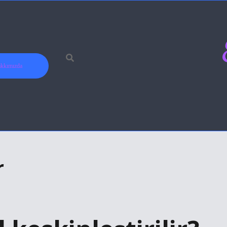
kkımızda
r