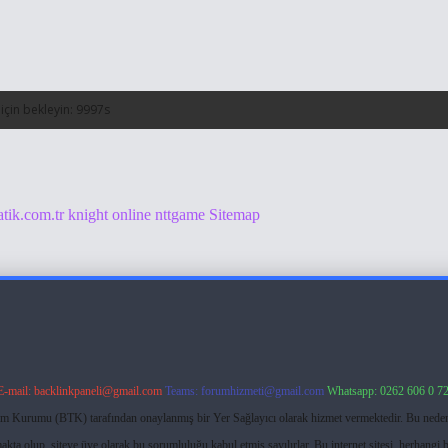
atik.com.tr
knight online
nttgame
Sitemap
E-mail:
backlinkpaneli@gmail.com
Teams:
forumhizmeti@gmail.com
Whatsapp: 0262 606 0 7
işim Kurumu (BTK) tarafından onaylanmış bir Yer Sağlayıcı olarak hizmet vermektedir. Bu neden
ta olup, siteye üye olarak bu sorumluluğu kabul etmiş sayılırlar. Bu internet sitesi, herhangi b