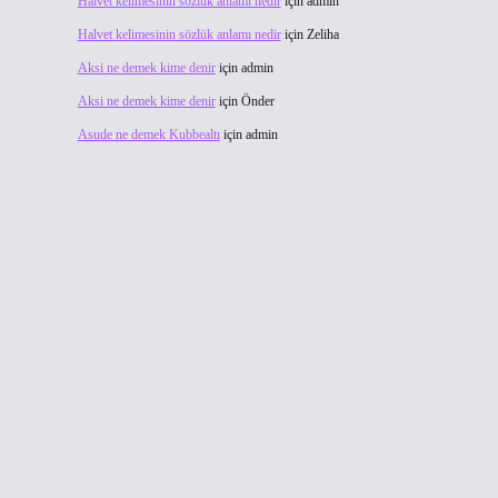
Halvet kelimesinin sözlük anlamı nedir
için
admin
Halvet kelimesinin sözlük anlamı nedir
için
Zeliha
Aksi ne demek kime denir
için
admin
Aksi ne demek kime denir
için
Önder
Asude ne demek Kubbealtı
için
admin