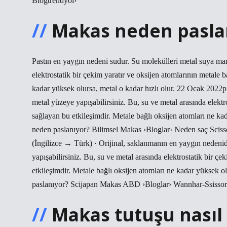
Blogtrendyol›
Makas neden pasla
Pastın en yaygın nedeni sudur. Su molekülleri metal suya maru
elektrostatik bir çekim yaratır ve oksijen atomlarının metale 
kadar yüksek olursa, metal o kadar hızlı olur. 22 Ocak 2022p
metal yüzeye yapışabilirsiniz. Bu, su ve metal arasında elektr
sağlayan bu etkileşimdir. Metale bağlı oksijen atomları ne k
neden paslanıyor? Bilimsel Makas ›Bloglar› Neden saç Sciss
(İngilizce → Türk) · Orijinal, saklanmanın en yaygın nedenid
yapışabilirsiniz. Bu, su ve metal arasında elektrostatik bir ç
etkileşimdir. Metale bağlı oksijen atomları ne kadar yüksek 
paslanıyor? Scijapan Makas ABD ›Bloglar› Wannhar-Ssissor
Makas tutuşu nasıl 