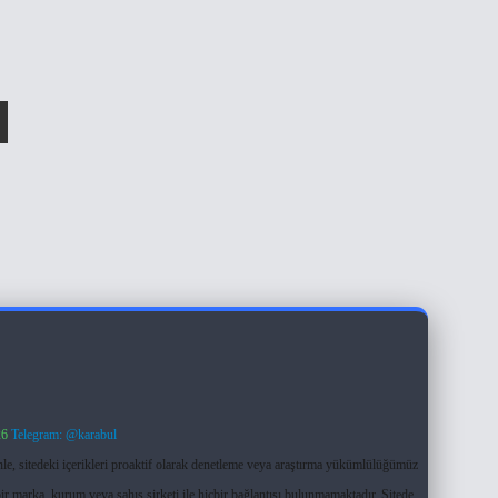
26
Telegram: @karabul
le, sitedeki içerikleri proaktif olarak denetleme veya araştırma yükümlülüğümüz
ir marka, kurum veya şahıs şirketi ile hiçbir bağlantısı bulunmamaktadır. Sitede