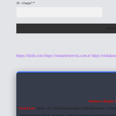
10 - 4 kaçtır?
*
https://dizih.com
https://ototamirservisi.com.tr
https://emlakm
Reklam ve İletişim:
Yasal Uyarı:
Sitemiz, 5651 Sayılı Kanun gereğince Bilgi Teknolojileri ve İlet
bulunmamaktadır. Ancak, üyelerimiz yazdıkları içeriklerin sorumluluğunu taşımak