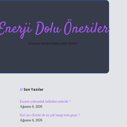
Enerji Dolu Öneriler
Hayatına hareket katan pratik fikirler!
Sidebar
hiltonbet giriş
Son Yazılar
Esrarın yoksunluk belirtileri nelerdir ?
Ağustos 6, 2026
Kur’an-ı Kerim’de en çok hangi isim geçer ?
Ağustos 6, 2026