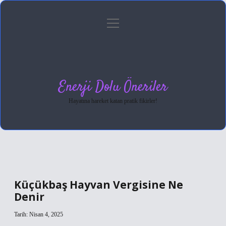
menüyü
Anasayfa
Gizlilik Politikası
Yasal Uyarı
aç
Hakkımızda
Enerji Dolu Öneriler
Hayatına hareket katan pratik fikirler!
Küçükbaş Hayvan Vergisine Ne
Denir
Tarih: Nisan 4, 2025