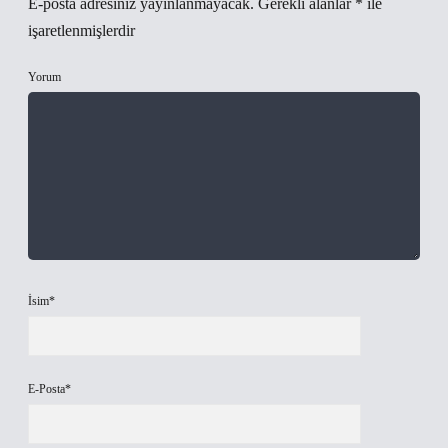
E-posta adresiniz yayınlanmayacak.
Gerekli alanlar
*
ile
işaretlenmişlerdir
Yorum
İsim*
E-Posta*