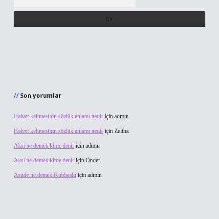
Son yorumlar
Halvet kelimesinin sözlük anlamı nedir
için
admin
Halvet kelimesinin sözlük anlamı nedir
için
Zeliha
Aksi ne demek kime denir
için
admin
Aksi ne demek kime denir
için
Önder
Asude ne demek Kubbealtı
için
admin