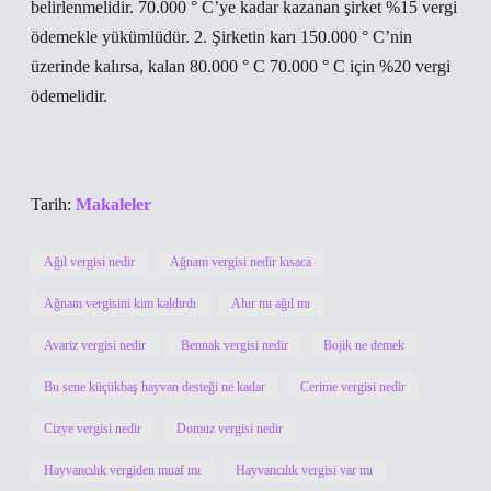
belirlenmelidir. 70.000 ° C’ye kadar kazanan şirket %15 vergi
ödemekle yükümlüdür. 2. Şirketin karı 150.000 ° C’nin
üzerinde kalırsa, kalan 80.000 ° C 70.000 ° C için %20 vergi
ödemelidir.
Tarih:
Makaleler
Ağıl vergisi nedir
Ağnam vergisi nedir kısaca
Ağnam vergisini kim kaldırdı
Ahır mı ağıl mı
Avariz vergisi nedir
Bennak vergisi nedir
Bojik ne demek
Bu sene küçükbaş hayvan desteği ne kadar
Cerime vergisi nedir
Cizye vergisi nedir
Domuz vergisi nedir
Hayvancılık vergiden muaf mı
Hayvancılık vergisi var mı