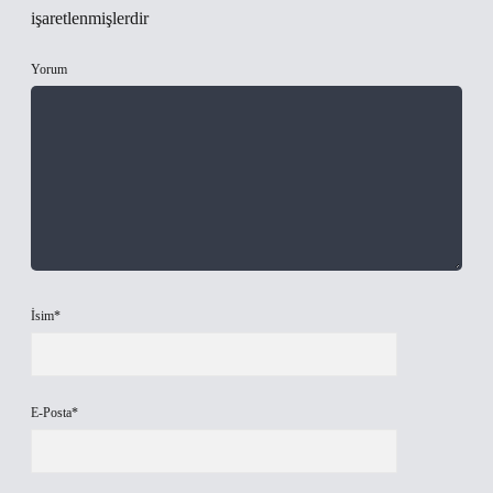
işaretlenmişlerdir
Yorum
İsim*
E-Posta*