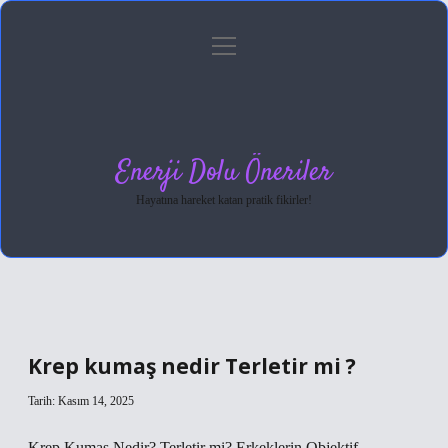
menüyü
Anasayfa
Gizlilik Politikası
Yasal Uyarı
aç
Hakkımızda
Enerji Dolu Öneriler
Hayatına hareket katan pratik fikirler!
Krep kumaş nedir Terletir mi ?
Tarih: Kasım 14, 2025
Krep Kumaş Nedir? Terletir mi? Erkeklerin Objektif,