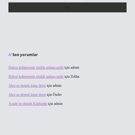
Son yorumlar
Halvet kelimesinin sözlük anlamı nedir
için
admin
Halvet kelimesinin sözlük anlamı nedir
için
Zeliha
Aksi ne demek kime denir
için
admin
Aksi ne demek kime denir
için
Önder
Asude ne demek Kubbealtı
için
admin