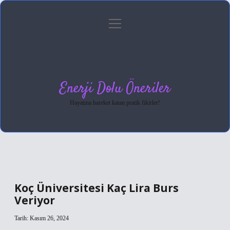
menüyü
Anasayfa
Gizlilik Politikası
Yasal Uyarı
aç
Hakkımızda
Enerji Dolu Öneriler
Hayatına hareket katan pratik fikirler!
Koç Üniversitesi Kaç Lira Burs
Veriyor
Tarih: Kasım 26, 2024