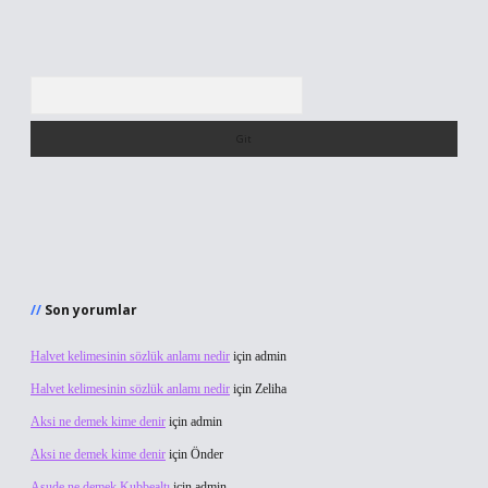
Arama
Son yorumlar
Halvet kelimesinin sözlük anlamı nedir
için
admin
Halvet kelimesinin sözlük anlamı nedir
için
Zeliha
Aksi ne demek kime denir
için
admin
Aksi ne demek kime denir
için
Önder
Asude ne demek Kubbealtı
için
admin