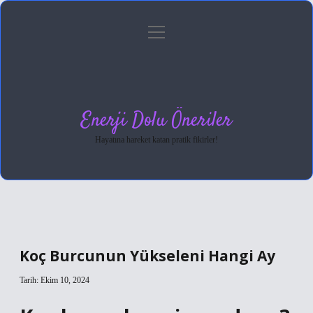
menüyü
Anasayfa
Gizlilik Politikası
Yasal Uyarı
aç
Hakkımızda
Enerji Dolu Öneriler
Hayatına hareket katan pratik fikirler!
Koç Burcunun Yükseleni Hangi Ay
Tarih: Ekim 10, 2024