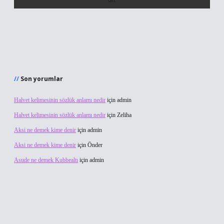
Son yorumlar
Halvet kelimesinin sözlük anlamı nedir
için
admin
Halvet kelimesinin sözlük anlamı nedir
için
Zeliha
Aksi ne demek kime denir
için
admin
Aksi ne demek kime denir
için
Önder
Asude ne demek Kubbealtı
için
admin