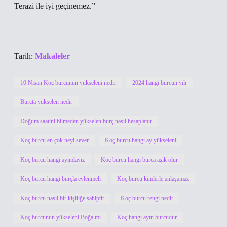
Terazi ile iyi geçinemez.”
Tarih:
Makaleler
10 Nisan Koç burcunun yükseleni nedir
2024 hangi burcun yılı
Burçta yükselen nedir
Doğum saatini bilmeden yükselen burç nasıl hesaplanır
Koç burcu en çok neyi sever
Koç burcu hangi ay yükseleni
Koç burcu hangi ayındayız
Koç burcu hangi burca aşık olur
Koç burcu hangi burçla evlenmeli
Koç burcu kimlerle anlaşamaz
Koç burcu nasıl bir kişiliğe sahiptir
Koç burcu rengi nedir
Koç burcunun yükseleni Boğa mı
Koç hangi ayın burcudur