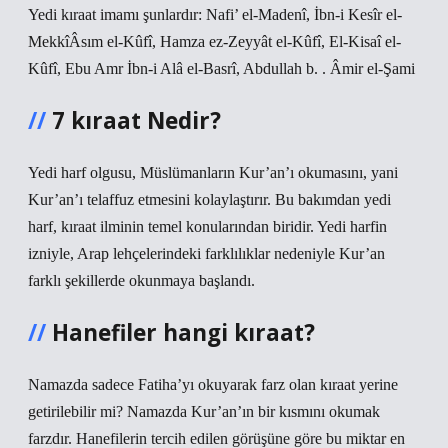
Yedi kıraat imamı şunlardır: Nafi’ el-Madenî, İbn-i Kesîr el-
MekkîÂsım el-Kûfî, Hamza ez-Zeyyât el-Kûfî, El-Kisaî el-
Kûfî, Ebu Amr İbn-i Alâ el-Basrî, Abdullah b. . Âmir el-Şami
7 kıraat Nedir?
Yedi harf olgusu, Müslümanların Kur’an’ı okumasını, yani
Kur’an’ı telaffuz etmesini kolaylaştırır. Bu bakımdan yedi
harf, kıraat ilminin temel konularından biridir. Yedi harfin
izniyle, Arap lehçelerindeki farklılıklar nedeniyle Kur’an
farklı şekillerde okunmaya başlandı.
Hanefiler hangi kıraat?
Namazda sadece Fatiha’yı okuyarak farz olan kıraat yerine
getirilebilir mi? Namazda Kur’an’ın bir kısmını okumak
farzdır. Hanefilerin tercih edilen görüşüne göre bu miktar en