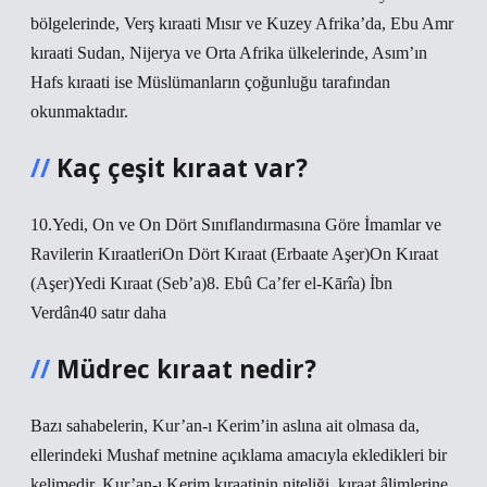
bölgelerinde, Verş kıraati Mısır ve Kuzey Afrika’da, Ebu Amr
kıraati Sudan, Nijerya ve Orta Afrika ülkelerinde, Asım’ın
Hafs kıraati ise Müslümanların çoğunluğu tarafından
okunmaktadır.
Kaç çeşit kıraat var?
10.Yedi, On ve On Dört Sınıflandırmasına Göre İmamlar ve
Ravilerin KıraatleriOn Dört Kıraat (Erbaate Aşer)On Kıraat
(Aşer)Yedi Kıraat (Seb’a)8. Ebû Ca’fer el-Kārîa) İbn
Verdân40 satır daha
Müdrec kıraat nedir?
Bazı sahabelerin, Kur’an-ı Kerim’in aslına ait olmasa da,
ellerindeki Mushaf metnine açıklama amacıyla ekledikleri bir
kelimedir. Kur’an-ı Kerim kıraatinin niteliği, kıraat âlimlerine