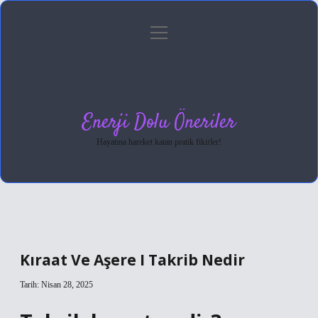
menüyü
Anasayfa
Gizlilik Politikası
Yasal Uyarı
aç
Hakkımızda
Enerji Dolu Öneriler
Hayatına hareket katan pratik fikirler!
Kıraat Ve Aşere I Takrib Nedir
Tarih: Nisan 28, 2025