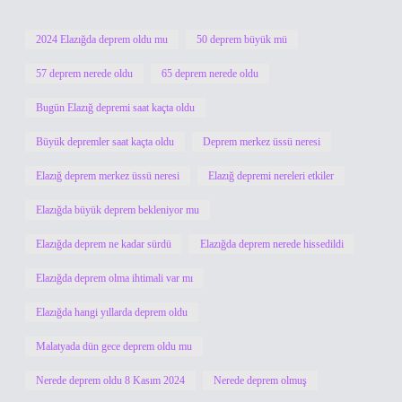
2024 Elazığda deprem oldu mu
50 deprem büyük mü
57 deprem nerede oldu
65 deprem nerede oldu
Bugün Elazığ depremi saat kaçta oldu
Büyük depremler saat kaçta oldu
Deprem merkez üssü neresi
Elazığ deprem merkez üssü neresi
Elazığ depremi nereleri etkiler
Elazığda büyük deprem bekleniyor mu
Elazığda deprem ne kadar sürdü
Elazığda deprem nerede hissedildi
Elazığda deprem olma ihtimali var mı
Elazığda hangi yıllarda deprem oldu
Malatyada dün gece deprem oldu mu
Nerede deprem oldu 8 Kasım 2024
Nerede deprem olmuş