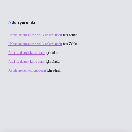
Son yorumlar
Halvet kelimesinin sözlük anlamı nedir
için
admin
Halvet kelimesinin sözlük anlamı nedir
için
Zeliha
Aksi ne demek kime denir
için
admin
Aksi ne demek kime denir
için
Önder
Asude ne demek Kubbealtı
için
admin