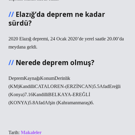
Elazığ’da deprem ne kadar
sürdü?
2020 Elazığ depremi, 24 Ocak 2020’de yerel saatle 20.00’da
meydana geldi.
Nerede deprem olmuş?
DepremKaynağıKonumDerinlik
(KM)KandilliCATALOREN-(ERZİNCAN)5.5AfadEreğli
(Konya)7.16KandilliBELKAYA-EREĞLİ
(KONYA)5.8AfadAfşin (Kahramanmaraş)6.
Tarih:
Makaleler