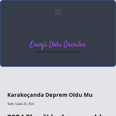
menüyü
Anasayfa
Gizlilik Politikası
Yasal Uyarı
aç
Hakkımızda
Enerji Dolu Öneriler
Hayatına hareket katan pratik fikirler!
Karakoçanda Deprem Oldu Mu
Tarih: Aralık 28, 2024