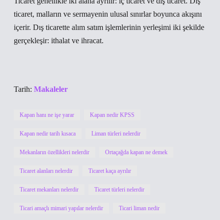
Ticaret genellikle iki alana ayrılır: iç ticaret ve dış ticaret. Dış
ticaret, malların ve sermayenin ulusal sınırlar boyunca akışını
içerir. Dış ticarette alım satım işlemlerinin yerleşimi iki şekilde
gerçekleşir: ithalat ve ihracat.
Tarih:
Makaleler
Kapan hanı ne işe yarar
Kapan nedir KPSS
Kapan nedir tarih kısaca
Liman türleri nelerdir
Mekanların özellikleri nelerdir
Ortaçağda kapan ne demek
Ticaret alanları nelerdir
Ticaret kaça ayrılır
Ticaret mekanları nelerdir
Ticaret türleri nelerdir
Ticari amaçlı mimari yapılar nelerdir
Ticari liman nedir