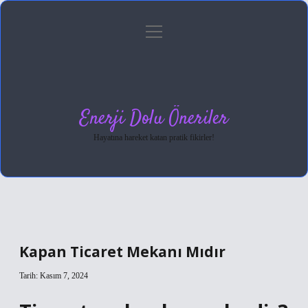
menüyü
Anasayfa
Gizlilik Politikası
Yasal Uyarı
aç
Hakkımızda
Enerji Dolu Öneriler
Hayatına hareket katan pratik fikirler!
Kapan Ticaret Mekanı Mıdır
Tarih: Kasım 7, 2024