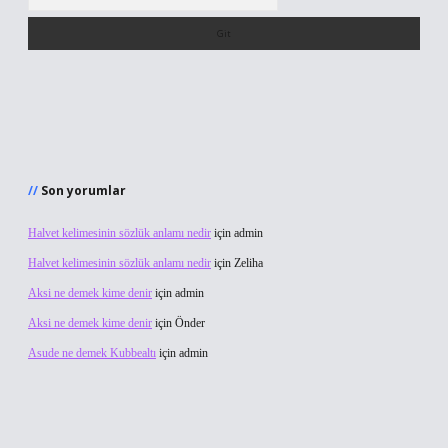
Son yorumlar
Halvet kelimesinin sözlük anlamı nedir
için
admin
Halvet kelimesinin sözlük anlamı nedir
için
Zeliha
Aksi ne demek kime denir
için
admin
Aksi ne demek kime denir
için
Önder
Asude ne demek Kubbealtı
için
admin