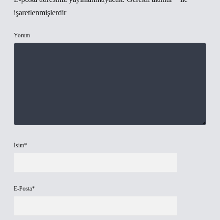
işaretlenmişlerdir
Yorum
İsim*
E-Posta*