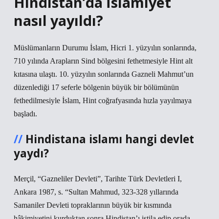
Hindistan’da İslamiyet
nasıl yayıldı?
Müslümanların Durumu İslam, Hicri 1. yüzyılın sonlarında,
710 yılında Arapların Sind bölgesini fethetmesiyle Hint alt
kıtasına ulaştı. 10. yüzyılın sonlarında Gazneli Mahmut’un
düzenlediği 17 seferle bölgenin büyük bir bölümünün
fethedilmesiyle İslam, Hint coğrafyasında hızla yayılmaya
başladı.
Hindistana islamı hangi devlet
yaydı?
Merçil, “Gazneliler Devleti”, Tarihte Türk Devletleri I,
Ankara 1987, s. “Sultan Mahmud, 323-328 yıllarında
Samaniler Devleti topraklarının büyük bir kısmında
hâkimiyetini kurduktan sonra Hindistan’ı istila edip orada