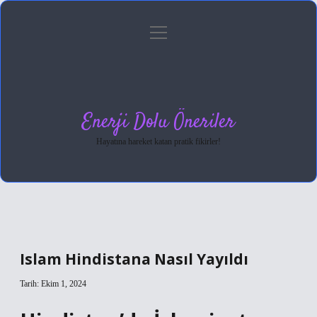
menüyü
Anasayfa
Gizlilik Politikası
Yasal Uyarı
aç
Hakkımızda
Enerji Dolu Öneriler
Hayatına hareket katan pratik fikirler!
Islam Hindistana Nasıl Yayıldı
Tarih: Ekim 1, 2024