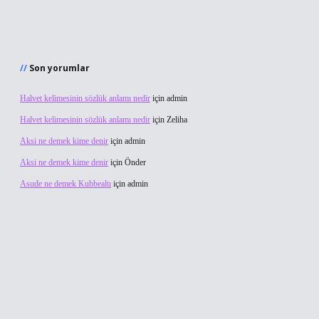
Son yorumlar
Halvet kelimesinin sözlük anlamı nedir
için
admin
Halvet kelimesinin sözlük anlamı nedir
için
Zeliha
Aksi ne demek kime denir
için
admin
Aksi ne demek kime denir
için
Önder
Asude ne demek Kubbealtı
için
admin