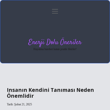
menüyü
Anasayfa
Gizlilik Politikası
Yasal Uyarı
aç
Hakkımızda
Enerji Dolu Öneriler
Hayatına hareket katan pratik fikirler!
Insanın Kendini Tanıması Neden
Önemlidir
Tarih: Şubat 21, 2025