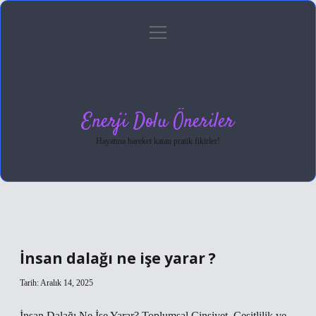
menüyü
Anasayfa
Gizlilik Politikası
Yasal Uyarı
aç
Hakkımızda
Enerji Dolu Öneriler
Hayatına hareket katan pratik fikirler!
İnsan dalağı ne işe yarar ?
Tarih: Aralık 14, 2025
İnsan Dalağı Ne İşe Yarar? Toplumsal Cinsiyet, Çeşitlilik ve