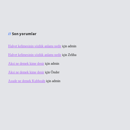
Son yorumlar
Halvet kelimesinin sözlük anlamı nedir
için
admin
Halvet kelimesinin sözlük anlamı nedir
için
Zeliha
Aksi ne demek kime denir
için
admin
Aksi ne demek kime denir
için
Önder
Asude ne demek Kubbealtı
için
admin