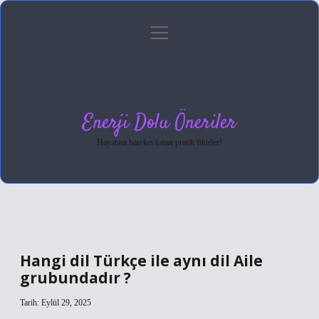
menüyü
Anasayfa
Gizlilik Politikası
Yasal Uyarı
aç
Hakkımızda
Enerji Dolu Öneriler
Hayatına hareket katan pratik fikirler!
Hangi dil Türkçe ile aynı dil Aile
grubundadır ?
Tarih: Eylül 29, 2025