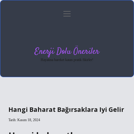
menüyü
Anasayfa
Gizlilik Politikası
Yasal Uyarı
aç
Hakkımızda
Enerji Dolu Öneriler
Hayatına hareket katan pratik fikirler!
Hangi Baharat Bağırsaklara Iyi Gelir
Tarih: Kasım 18, 2024