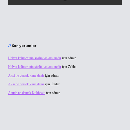
Son yorumlar
Halvet kelimesinin sözlük anlamı nedir
için
admin
Halvet kelimesinin sözlük anlamı nedir
için
Zeliha
Aksi ne demek kime denir
için
admin
Aksi ne demek kime denir
için
Önder
Asude ne demek Kubbealtı
için
admin