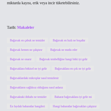
miktarda kayısı, erik veya incir tüketebilirsiniz.
Tarih:
Makaleler
Bağırsak en çabuk ne temizler
Bağırsak en hızlı ne boşaltır
Bağırsak hemen ne çalıştırır
Bağırsak ne mutlu eder
Bağırsak ne onarır
Bağırsak tembelliğine hangi bitki iyi gelir
Bağırsaklara bitkisel ne iyi gelir
Bağırsaklara en çok ne iyi gelir
Bağırsaklardaki mikroplar nasıl temizlenir
Bağırsakların sağlıksız olduğunu nasıl anlarız
Bağırsaktaki iltihabı ne temizler
Baharat bağırsaklara iyi gelir mi
En faydalı baharatlar hangileri
Hangi baharatlar bağırsakları çalıştırır