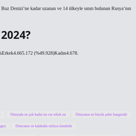
uz Denizi’ne kadar uzanan ve 14 ülkeyle sınırı bulunan Rusya’nın
 2024?
1%Erkek4.665.172 (%49.928)Kadın4.678.
r
Dünyada en çok kadın mı var erkek mi
Dünyanın en büyük şehir hangisidir
gisi
Dünyanın en kalabalık nüfusu kimdedir