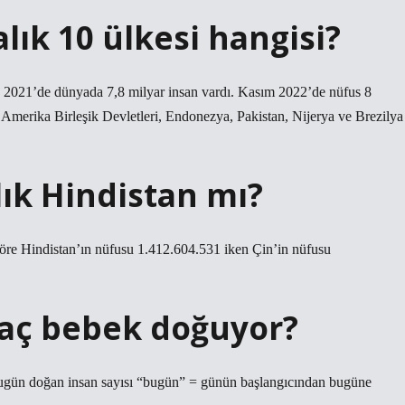
ık 10 ülkesi hangisi?
s 2021’de dünyada 7,8 milyar insan vardı. Kasım 2022’de nüfus 8
n, Amerika Birleşik Devletleri, Endonezya, Pakistan, Nijerya ve Brezilya
ık Hindistan mı?
göre Hindistan’ın nüfusu 1.412.604.531 iken Çin’in nüfusu
aç bebek doğuyor?
ün doğan insan sayısı “bugün” = günün başlangıcından bugüne