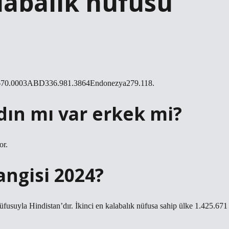
labalık nüfusu
9.670.0003ABD336.981.3864Endonezya279.118.
ın mı var erkek mi?
or.
angisi 2024?
fusuyla Hindistan’dır. İkinci en kalabalık nüfusa sahip ülke 1.425.671