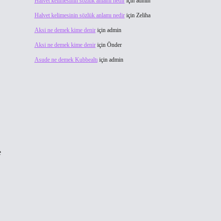
Halvet kelimesinin sözlük anlamı nedir
için
admin
Halvet kelimesinin sözlük anlamı nedir
için
Zeliha
Aksi ne demek kime denir
için
admin
Aksi ne demek kime denir
için
Önder
Asude ne demek Kubbealtı
için
admin
e