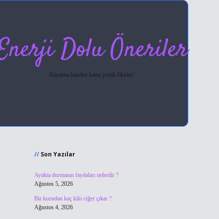
Enerji Dolu Öneriler
Hayatına hareket katan pratik fikirler!
Sidebar
hiltonbet giriş
Son Yazılar
Ayakta durmanın faydaları nelerdir ?
Ağustos 5, 2026
Bir kuzudan kaç kilo ciğer çıkar ?
Ağustos 4, 2026