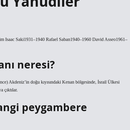
lü Yahudiler
aim Isaac Saki1931–1940 Rafael Saban1940–1960 David Asseo1961–
anı neresi?
 önce) Akdeniz’in doğu kıyısındaki Kenan bölgesinde, İsrail Ülkesi
a çıktılar.
hangi peygambere