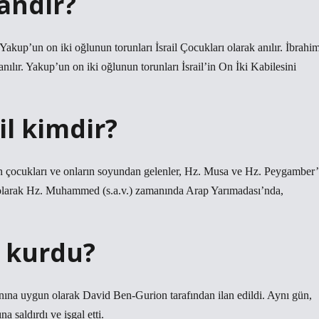
andır?
Yakup’un on iki oğlunun torunları İsrail Çocukları olarak anılır. İbrahim
anılır. Yakup’un on iki oğlunun torunları İsrail’in On İki Kabilesini
il kimdir?
un çocukları ve onların soyundan gelenler, Hz. Musa ve Hz. Peygamber’
k olarak Hz. Muhammed (s.a.v.) zamanında Arap Yarımadası’nda,
m kurdu?
nına uygun olarak David Ben-Gurion tarafından ilan edildi. Aynı gün,
a saldırdı ve işgal etti.