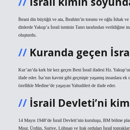
İsrail kimin soyund
İbrani din büyüğü ve ata, İbrahim’in torunu ve oğlu İshak ve 
dinlerde Yakup’a İsrail isminin Tanrı tarafından verildiğine in
oluşturdu.
Kuranda geçen İsra
Kur’an’da kırk bir kez geçen Beni İsrail ifadesi Hz. Yakup’
ifade eder. İsa’nın kavmi gibi geçmişte yaşamış insanlara e
özellikle Medine’de yaşayan Yahudileri de ifade eder.
İsrail Devleti’ni ki
14 Mayıs 1948’de İsrail Devleti’nin kuruluşu, BM bölme pla
Mısır, Ürdün, Suriye, Lübnan ve Irak orduları İsrail toprakların