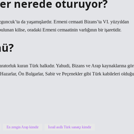
ler nerede oturuyor?
guncuk’ta da yaşamışlardır. Ermeni cemaati Bizans’ta VI. yüzyıldan
ulunan kilise, oradaki Ermeni cemaatinin varlığının bir işaretidir.
mü?
paratorluk kuran Türk halkıdır. Yahudi, Bizans ve Arap kaynaklarına gör
azarlar, Ön Bulgarlar, Sabir ve Peçenekler gibi Türk kabileleri olduğ
En zengin Arap kimdir
İsrail asıllı Türk sanatçı kimdir