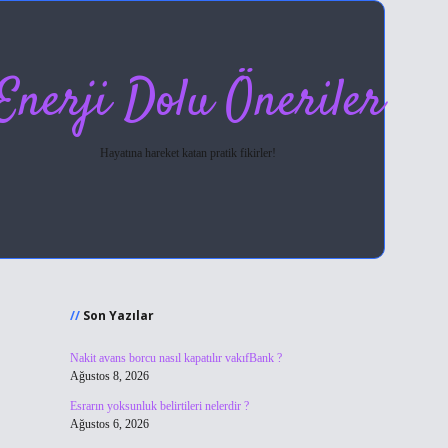
Enerji Dolu Öneriler
Hayatına hareket katan pratik fikirler!
Sidebar
hiltonbet giriş
Son Yazılar
Nakit avans borcu nasıl kapatılır vakıfBank ?
Ağustos 8, 2026
Esrarın yoksunluk belirtileri nelerdir ?
Ağustos 6, 2026