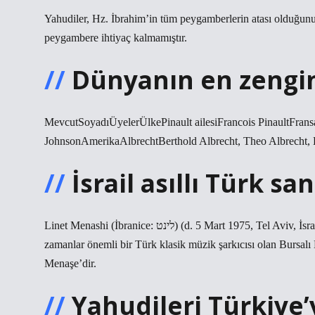
Yahudiler, Hz. İbrahim’in tüm peygamberlerin atası olduğunu 
peygambere ihtiyaç kalmamıştır.
Dünyanın en zengin 
MevcutSoyadıÜyelerÜlkePinault ailesiFrancois PinaultFrans
JohnsonAmerikaAlbrechtBerthold Albrecht, Theo Albrecht, Ka
İsrail asıllı Türk sa
Linet Menashi (İbranice: לינט) (d. 5 Mart 1975, Tel Aviv, İsrail) Türk-İsrailli şarkıcıdır. İsrail’de doğup büyümüştür. Annesi, bir
zamanlar önemli bir Türk klasik müzik şarkıcısı olan Bursalı Leyla Özgecan (Leya
Menaşe’dir.
Yahudileri Türkiye’