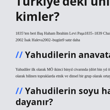
Türkiye’deki ün
kimler?
1835’ten beri Baş Haham İbrahim Levi Paşa1835–1839 Ch
2002 İsak Haleva2002–bugün9 satır daha
Yahudilerin anavat
Yahudiler ilk olarak MÖ ikinci binyıl civarında (dört bin yıl
olarak bilinen topraklarda etnik ve dinsel bir grup olarak ortay
Yahudilerin soyu 
dayanır?