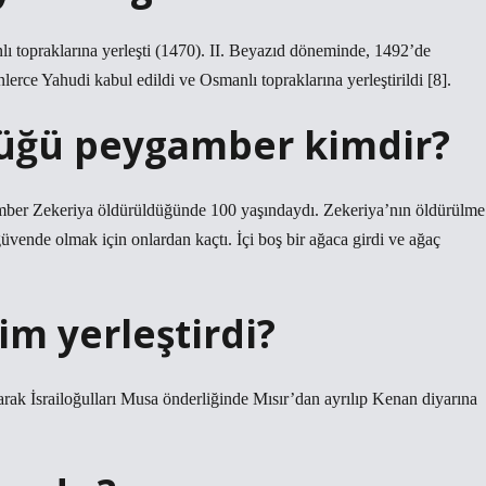
 topraklarına yerleşti (1470). II. Beyazıd döneminde, 1492’de
rce Yahudi kabul edildi ve Osmanlı topraklarına yerleştirildi [8].
düğü peygamber kimdir?
gamber Zekeriya öldürüldüğünde 100 yaşındaydı. Zekeriya’nın öldürülme
 güvende olmak için onlardan kaçtı. İçi boş bir ağaca girdi ve ağaç
kim yerleştirdi?
olarak İsrailoğulları Musa önderliğinde Mısır’dan ayrılıp Kenan diyarına