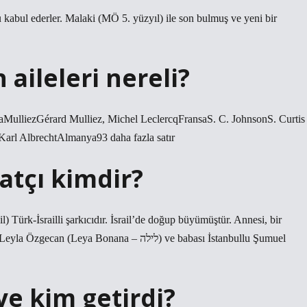
kabul ederler. Malaki (MÖ 5. yüzyıl) ile son bulmuş ve yeni bir
aileleri nereli?
aMulliezGérard Mulliez, Michel LeclercqFransaS. C. JohnsonS. Curtis
rl AlbrechtAlmanya93 ​​daha fazla satır
natçı kimdir?
 Bonana – לילה) ve babası İstanbullu Şumuel
ye kim getirdi?