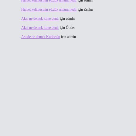
Halvet kelimesinin sözlük anlamı nedir
için
admin
Halvet kelimesinin sözlük anlamı nedir
için
Zeliha
Aksi ne demek kime denir
için
admin
Aksi ne demek kime denir
için
Önder
Asude ne demek Kubbealtı
için
admin