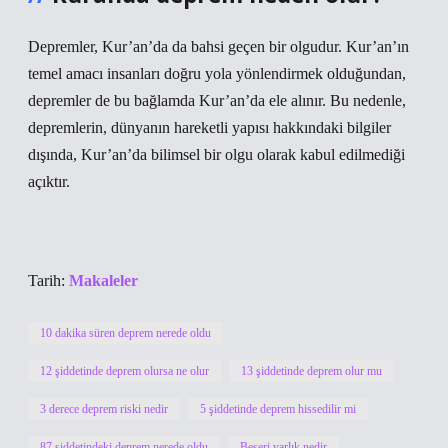
Depremler, Kur’an’da da bahsi geçen bir olgudur. Kur’an’ın
temel amacı insanları doğru yola yönlendirmek olduğundan,
depremler de bu bağlamda Kur’an’da ele alınır. Bu nedenle,
depremlerin, dünyanın hareketli yapısı hakkındaki bilgiler
dışında, Kur’an’da bilimsel bir olgu olarak kabul edilmediği
açıktır.
Tarih:
Makaleler
10 dakika süren deprem nerede oldu
12 şiddetinde deprem olursa ne olur
13 şiddetinde deprem olur mu
3 derece deprem riski nedir
5 şiddetinde deprem hissedilir mi
87 şiddetindeki deprem nerede oldu
Beşeri varlık nedir