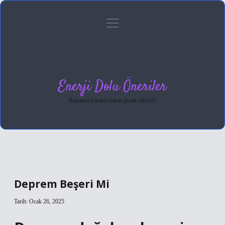
menüyü
Anasayfa
Gizlilik Politikası
Yasal Uyarı
aç
Hakkımızda
Enerji Dolu Öneriler
Hayatına hareket katan pratik fikirler!
Deprem Beşeri Mi
Tarih: Ocak 26, 2025