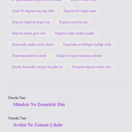
Çinde 91 deprem kaç kişi öldü
Deprem bir doğal mıdır
Deprem doğal mı beşeri mi
Deprem nasıl bir şey
Deprem neden gece olur
Deprem nedir madde madde
Depremde saatler neden durur
Depremin en belirgin özelliği nedir
Depremin habercisi nedir
Doğal ve beşeri unsurlar nelerdir
Küçük depremler enerjiyi boşaltır mı
Kuranda deprem neden olur
Önceki Yazı
Münker Ne Demektir Din
Sonraki Yazı
Arafat Ne Zaman Çıkılır