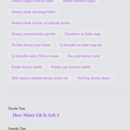
Denetçi belgesi ücreti ne kadar
Denetçi nerelerde çalışır
Denetçi olmak için hangi bölüm
Denetçi olmak için kaç yıl çalışmak gerekir
Denetçi sınavına kimler girebilir
Denetleyici ne kadar maaş
Devlette denetçi nasıl olunur
İç denetçiler ne kadar maaş alır
İç denetçilik sınavı 2024 ne zaman
Kaç çeşit denetçi vardır
Kimler denetçi olabilir
Kimler yapı denetçisi olabilir
Mali müşavir olmadan denetçi olunur mu
Nasıl baş denetçi olunur
Önceki Yazı
How Many Gb Is Ark 2
Sonraki Yazı