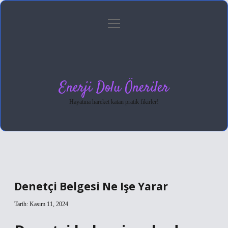
menüyü
Anasayfa
Gizlilik Politikası
Yasal Uyarı
aç
Hakkımızda
Enerji Dolu Öneriler
Hayatına hareket katan pratik fikirler!
Denetçi Belgesi Ne Işe Yarar
Tarih: Kasım 11, 2024