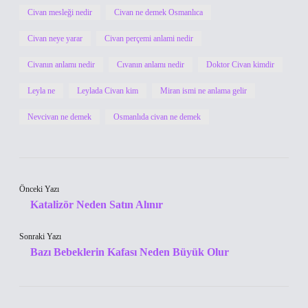
Civan mesleği nedir
Civan ne demek Osmanlıca
Civan neye yarar
Civan perçemi anlami nedir
Civanın anlamı nedir
Cıvanın anlamı nedir
Doktor Civan kimdir
Leyla ne
Leylada Civan kim
Miran ismi ne anlama gelir
Nevcivan ne demek
Osmanlıda civan ne demek
Önceki Yazı
Katalizör Neden Satın Alınır
Sonraki Yazı
Bazı Bebeklerin Kafası Neden Büyük Olur