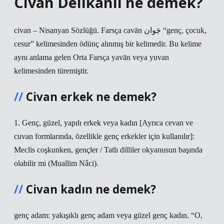
Civan Delikanlı ne demek?
civan – Nisanyan Sözlüğü. Farsça cavān جَوان “genç, çocuk,
cesur” kelimesinden ödünç alınmış bir kelimedir. Bu kelime
aynı anlama gelen Orta Farsça yavān veya yuvan
kelimesinden türemiştir.
Civan erkek ne demek?
1. Genç, güzel, yapılı erkek veya kadın [Ayrıca cevan ve
cuvan formlarında, özellikle genç erkekler için kullanılır]:
Meclis coşkunken, gençler / Tatlı dilliler okyanusun başında
olabilir mi (Muallim Nâci).
Civan kadın ne demek?
genç adam: yakışıklı genç adam veya güzel genç kadın. “O,