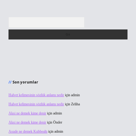
Arama
Son yorumlar
Halvet kelimesinin sözlük anlamı nedir
için
admin
Halvet kelimesinin sözlük anlamı nedir
için
Zeliha
Aksi ne demek kime denir
için
admin
Aksi ne demek kime denir
için
Önder
Asude ne demek Kubbealtı
için
admin