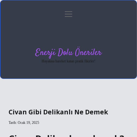
menüyü
Anasayfa
Gizlilik Politikası
Yasal Uyarı
aç
Hakkımızda
Enerji Dolu Öneriler
Hayatına hareket katan pratik fikirler!
Civan Gibi Delikanlı Ne Demek
Tarih: Ocak 19, 2025