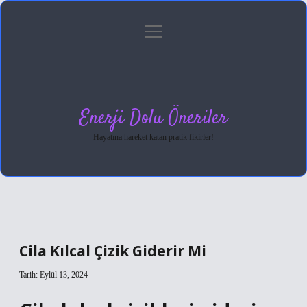
menüyü
Anasayfa
Gizlilik Politikası
Yasal Uyarı
aç
Hakkımızda
Enerji Dolu Öneriler
Hayatına hareket katan pratik fikirler!
Cila Kılcal Çizik Giderir Mi
Tarih: Eylül 13, 2024