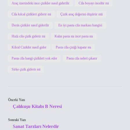
Araç üzerindeki ince çizikler nasıl giderilir
Cila boyayı inceltir mi
Cila kılcal çizikleri giderir mi
Çizik araç değerini düşürür mü
Derin çizikler nasıl giderilir
En iyi pasta cila markası hangisi
Hızlı cila çizik giderir mi
Kalın pasta mı ince pasta mı
Kilcal Cizikler nasil gider
Pasta cila çiziği kapatır mı
Pasta cila hangi çizikleri yok eder
Pasta cila neleri çıkarır
Sirke çizik giderir mi
Önceki Yazı
Çalıkuşu Kitabı B Neresi
Sonraki Yazı
Sanat Tarzları Nelerdir