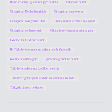
Bütün insanlığı ilgilendiren şeye ne denir
Cihana ne demek
Cihanşümul Devleti hangisidir
Cihanşümul nasıl okunur
Cihanşümul nasıl yazılır TDK
Cihanşümul ne demek cümle içinde
Cihanşümul ne demek tarih
Cihanşümul yönetim ne anlama gelir
Evrensel bir kişidir ne demek
İlk Türk devletlerinde sınır anlayışı ne ile ifade edilir
Könilik ne anlama gelir
Şümülüne girmek ne demek
Türk devlet anlayışının özellikleri nelerdir
Türk devlet geleneğinde devletin en temel unsuru nedir
Türkçede cümlem ne demek