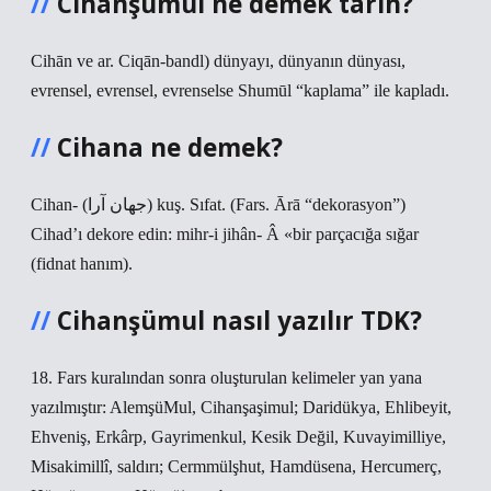
Cihanşümul ne demek tarih?
Cihān ve ar. Ciqān-bandl) dünyayı, dünyanın dünyası,
evrensel, evrensel, evrenselse Shumūl “kaplama” ile kapladı.
Cihana ne demek?
Cihan- (ﺟﻬﺎﻥ ﺁﺭﺍ) kuş. Sıfat. (Fars. Ārā “dekorasyon”)
Cihad’ı dekore edin: mihr-i jihân- Â «bir parçacığa sığar
(fidnat hanım).
Cihanşümul nasıl yazılır TDK?
18. Fars kuralından sonra oluşturulan kelimeler yan yana
yazılmıştır: AlemşüMul, Cihanşaşimul; Daridükya, Ehlibeyit,
Ehveniş, Erkârp, Gayrimenkul, Kesik Değil, Kuvayimilliye,
Misakimillî, saldırı; Cermmülşhut, Hamdüsena, Hercumerç,