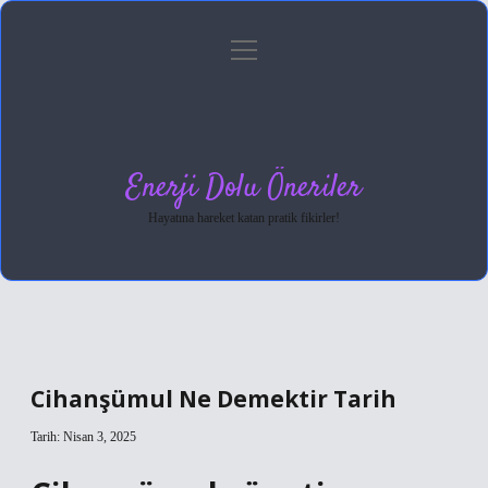
menüyü
Anasayfa
Gizlilik Politikası
Yasal Uyarı
aç
Hakkımızda
Enerji Dolu Öneriler
Hayatına hareket katan pratik fikirler!
Cihanşümul Ne Demektir Tarih
Tarih: Nisan 3, 2025