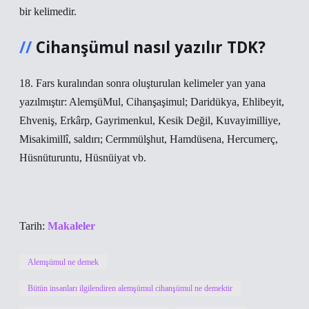
bir kelimedir.
Cihanşümul nasıl yazılır TDK?
18. Fars kuralından sonra oluşturulan kelimeler yan yana
yazılmıştır: AlemşüMul, Cihanşaşimul; Daridükya, Ehlibeyit,
Ehveniş, Erkârp, Gayrimenkul, Kesik Değil, Kuvayimilliye,
Misakimillî, saldırı; Cermmülşhut, Hamdüsena, Hercumerç,
Hüsnüturuntu, Hüsnüiyat vb.
Tarih:
Makaleler
Alemşümul ne demek
Bütün insanları ilgilendiren alemşümul cihanşümul ne demektir