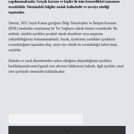
yapılmamaktadır. Gerçek kurum ve kişiler ile isim benzerlikleri tamamen
tesadüfidir. Sitemizdeki bilgiler taslak halindedir ve tavsiye niteliği
taşımazlar.
Sitemiz, 5651 Sayılı Kanun gereğince Bilgi Teknolojileri ve İletişim Kurumu
(BTK) tarafından onaylanmış bir Yer Sağlayıcı olarak hizmet vermektedir. Bu
nedenle, sitedeki içerikleri proaktif olarak denetleme veya araştırma
yükümlülüğümüz bulunmamaktadır. Ancak, üyelerimiz yazdıkları içeriklerin
sorumluluğunu taşımakta olup, siteye üye olarak bu sorumluluğu kabul etmiş
sayılırlar.
Hukuka ve yasal düzenlemelere aykırı olduğunu düşündüğünüz içerikleri,
backlinkpanelicomtr@gmail.com
adresine bildirmeniz halinde, ilgili içerikler yasal
süre içerisinde sitemizden kaldırılacaktır.
Arama