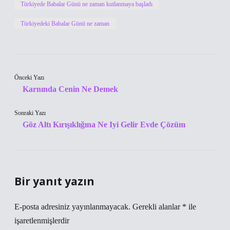
Türkiyede Babalar Günü ne zaman kutlanmaya başladı
Türkiyedeki Babalar Günü ne zaman
Önceki Yazı
Karnında Cenin Ne Demek
Sonraki Yazı
Göz Altı Kırışıklığına Ne Iyi Gelir Evde Çözüm
Bir yanıt yazın
E-posta adresiniz yayınlanmayacak.
Gerekli alanlar
*
ile
işaretlenmişlerdir