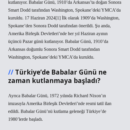
kutlanıyor. Babalar Günü, 1910’da Arkansas’ta doğan Sonora
Smart Dodd tarafından Washington, Spokane’deki YMCA’da
kuruldu. 17 Haziran 2024[1] İlk olarak 1909’da Washington,
Spokane’den Sonora Dodd tarafından önerildi. Şu anda,
Amerika Birleşik Devletleri’nde her yıl Haziran ayının
üçüncü Pazar günü kutlanıyor. Babalar Günü, 1910’da
Arkansas doğumlu Sonora Smart Dodd tarafından
Washington, Spokane’deki YMCA’da kuruldu.
Türkiye’de Babalar Günü ne
zaman kutlanmaya başladı?
Ayrıca Babalar Günü, 1972 yılında Richard Nixon’ın
imzasıyla Amerika Birleşik Devletleri’nde resmi tatil ilan
edildi. Babalar Günü’nü kutlama geleneği Türkiye’de
1980’lerde başladı.