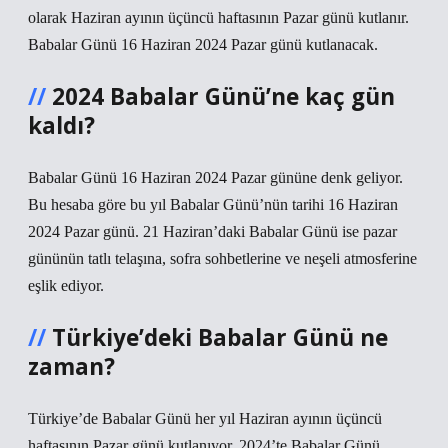
olarak Haziran ayının üçüncü haftasının Pazar günü kutlanır.
Babalar Günü 16 Haziran 2024 Pazar günü kutlanacak.
2024 Babalar Günü’ne kaç gün
kaldı?
Babalar Günü 16 Haziran 2024 Pazar gününe denk geliyor.
Bu hesaba göre bu yıl Babalar Günü’nün tarihi 16 Haziran
2024 Pazar günü. 21 Haziran’daki Babalar Günü ise pazar
gününün tatlı telaşına, sofra sohbetlerine ve neşeli atmosferine
eşlik ediyor.
Türkiye’deki Babalar Günü ne
zaman?
Türkiye’de Babalar Günü her yıl Haziran ayının üçüncü
haftasının Pazar günü kutlanıyor. 2024’te Babalar Günü