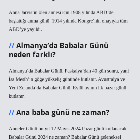
Anna Jarvis’in ölen annesi için 1908 yılında ABD’de
başlattığı anma günü, 1914 yılında Kongre’nin onayıyla tüm
ABD’ye yayıldı.
Almanya’da Babalar Günü
neden farklı?
Almanya’da Babalar Günü, Paskalya’dan 40 gün sonra, yani
İsa Mesih’in göğe yükseliş gününde kutlanır. Avustralya ve
Yeni Zelanda’da Babalar Günü, Eylül ayının ilk pazar günü
kutlanır.
Ana baba günü ne zaman?
Anneler Günü bu yıl 12 Mayıs 2024 Pazar günü kutlanacak.
Babalar Günü 2024 ne zaman? Babalar Günü geleneksel