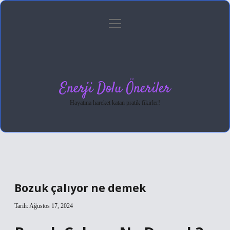
menüyü
Anasayfa
Gizlilik Politikası
Yasal Uyarı
aç
Hakkımızda
Enerji Dolu Öneriler
Hayatına hareket katan pratik fikirler!
Bozuk çalıyor ne demek
Tarih: Ağustos 17, 2024