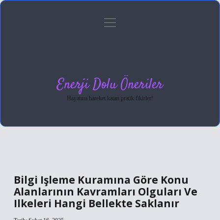
menüyü
Anasayfa
Gizlilik Politikası
Yasal Uyarı
aç
Hakkımızda
Enerji Dolu Öneriler
Hayatına hareket katan pratik fikirler!
Bilgi Işleme Kuramına Göre Konu
Alanlarının Kavramları Olguları Ve
Ilkeleri Hangi Bellekte Saklanır