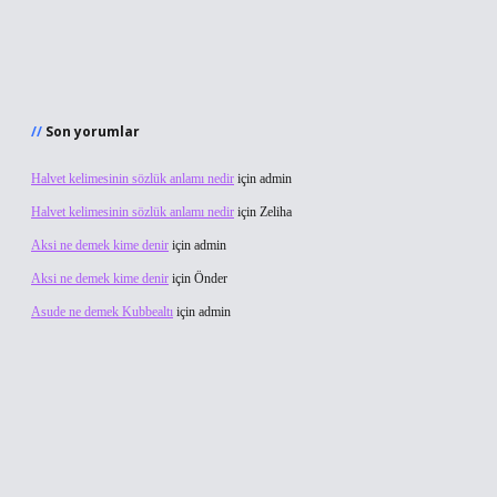
Son yorumlar
Halvet kelimesinin sözlük anlamı nedir
için
admin
Halvet kelimesinin sözlük anlamı nedir
için
Zeliha
Aksi ne demek kime denir
için
admin
Aksi ne demek kime denir
için
Önder
Asude ne demek Kubbealtı
için
admin